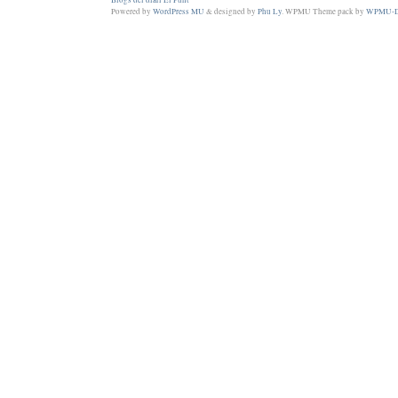
Blogs del diari El Punt
Powered by
WordPress MU
& designed by
Phu Ly
. WPMU Theme pack by
WPMU-