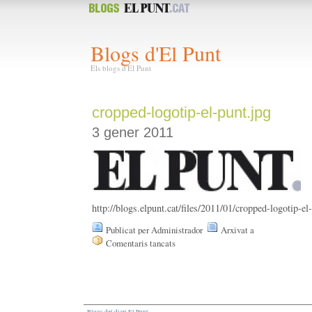
Blogs d'El Punt
Els blogs d'El Punt
cropped-logotip-el-punt.jpg
3 gener 2011
http://blogs.elpunt.cat/files/2011/01/cropped-logotip-el
Publicat per Administrador
Arxivat a
Comentaris tancats
a
cropped-
logotip-
el-
punt.jpg