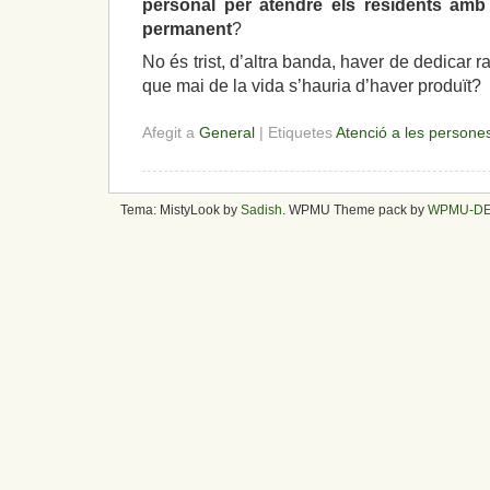
personal per atendre els residents amb 
permanent
?
No és trist, d’altra banda, haver de dedicar rat
que mai de la vida s’hauria d’haver produït?
Afegit a
General
| Etiquetes
Atenció a les persone
Tema: MistyLook by
Sadish
. WPMU Theme pack by
WPMU-D