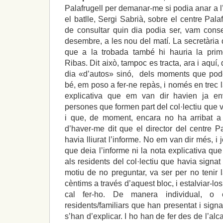
Palafrugell per demanar-me si podia anar a 
el batlle, Sergi Sabrià, sobre el centre Pal
de consultar quin dia podia ser, vam cons
desembre, a les nou del matí. La secretària
que a la trobada també hi hauria la prime
Ribas. Dit això, tampoc es tracta, ara i aquí,
dia «d’autos» sinó, dels moments que pod
bé, em poso a fer-ne repàs, i només en trec 
explicativa que em van dir havien ja e
persones que formen part del col·lectiu que 
i que, de moment, encara no ha arribat a 
d’haver-me dit que el director del centre P
havia lliurat l’informe. No em van dir més, i
que deia l’informe ni la nota explicativa q
als residents del col·lectiu que havia signa
motiu de no preguntar, va ser per no tenir 
cèntims a través d’aquest bloc, i estalviar-los
cal fer-ho. De manera individual, o c
residents/familiars que han presentat i signa
s’han d’explicar. I ho han de fer des de l’alc