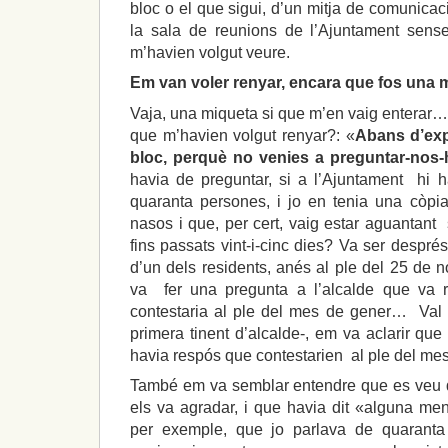
bloc o el que sigui, d’un mitja de comunicaci
la sala de reunions de l’Ajuntament sens
m’havien volgut veure.
Em van voler renyar, encara que fos una 
Vaja, una miqueta si que m’en vaig enterar
que m’havien volgut renyar?: «
Abans d’expl
bloc, perquè no venies a preguntar-nos
havia de preguntar, si a l’Ajuntament hi 
quaranta persones, i jo en tenia una còpi
nasos i que, per cert, vaig estar aguantant 
fins passats vint-i-cinc dies? Va ser despré
d’un dels residents, anés al ple del 25 de no
va fer una pregunta a l’alcalde que va 
contestaria al ple del mes de gener… Val 
primera tinent d’alcalde-, em va aclarir que 
havia respós que contestarien al ple del mes
També em va semblar entendre que es veu que
els va agradar, i que havia dit «alguna men
per exemple, que jo parlava de quaranta 