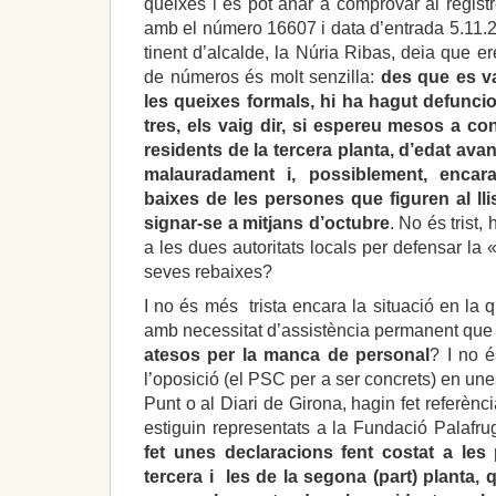
queixes i es pot anar a comprovar al regist
amb el número 16607 i data d’entrada 5.11.20
tinent d’alcalde, la Núria Ribas, deia que er
de números és molt senzilla:
des que es v
les queixes formals, hi ha hagut defunci
tres, els vaig dir, si espereu mesos a co
residents de la tercera planta, d’edat ava
malauradament i, possiblement, enca
baixes de les persones que figuren al ll
signar-se a mitjans d’octubre
. No és trist,
a les dues autoritats locals per defensar l
seves rebaixes?
I no és més trista encara la situació en la q
amb necessitat d’assistència permanent qu
atesos per la manca de personal
? I no 
l’oposició (el PSC per a ser concrets) en une
Punt o al Diari de Girona, hagin fet referènci
estiguin representats a la Fundació Palafru
fet unes declaracions fent costat a les
tercera i les de la segona (part) planta,