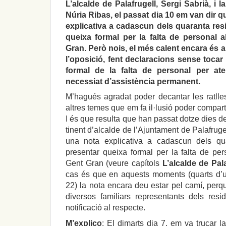
L’alcalde de Palafrugell, Sergi Sabrià, i l
Núria Ribas, el passat dia 10 em van dir 
explicativa a cadascun dels quaranta res
queixa formal per la falta de personal a
Gran. Però nois, el més calent encara és a 
l’oposició, fent declaracions sense tocar
formal de la falta de personal per at
necessiat d’assistència permanent.
M’hagués agradat poder decantar les ratlle
altres temes que em fa il·lusió poder comparti
I és que resulta que han passat dotze dies de
tinent d’alcalde de l’Ajuntament de Palafruge
una nota explicativa a cadascun dels qu
presentar queixa formal per la falta de per
Gent Gran (veure capítols
L’alcalde de Pala
cas és que en aquests moments (quarts d’u
22) la nota encara deu estar pel camí, perq
diversos familiars representants dels res
notificació al respecte.
M’explico
: El dimarts dia 7, em va trucar l