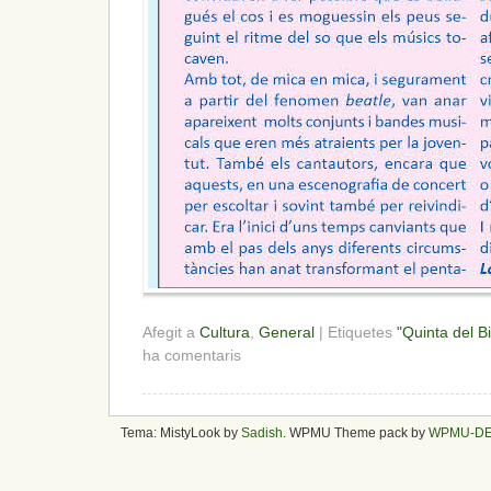
Afegit a
Cultura
,
General
| Etiquetes
"Quinta del B
ha comentaris
Tema: MistyLook by
Sadish
. WPMU Theme pack by
WPMU-D