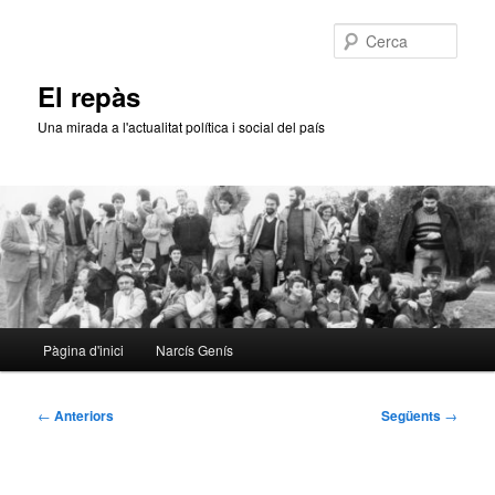
Aneu
al
Cerca
contingut
principal
El repàs
Una mirada a l'actualitat política i social del país
Menú
Pàgina d'inici
Narcís Genís
principal
Navegació
←
Anteriors
Següents
→
per
les
entrades