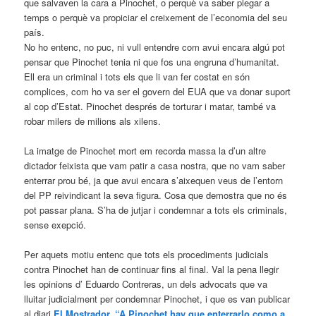
que salvaven la cara a Pinochet, o perquè va saber plegar a
temps o perquè va propiciar el creixement de l’economia del seu
país.
No ho entenc, no puc, ni vull entendre com avui encara algú pot
pensar que Pinochet tenia ni que fos una engruna d’humanitat.
Ell era un criminal i tots els que li van fer costat en són
complices, com ho va ser el govern del EUA que va donar suport
al cop d’Estat. Pinochet després de torturar i matar, també va
robar milers de milions als xilens.
La imatge de Pinochet mort em recorda massa la d’un altre
dictador feixista que vam patir a casa nostra, que no vam saber
enterrar prou bé, ja que avui encara s’aixequen veus de l’entorn
del PP reivindicant la seva figura. Cosa que demostra que no és
pot passar plana. S’ha de jutjar i condemnar a tots els criminals,
sense exepció.
Per aquets motiu entenc que tots els procediments judicials
contra Pinochet han de continuar fins al final. Val la pena llegir
les opinions d’ Eduardo Contreras, un dels advocats que va
lluitar judicialment per condemnar Pinochet, i que es van publicar
al diari
El Mostrador. “A Pinochet hay que enterrarlo como a