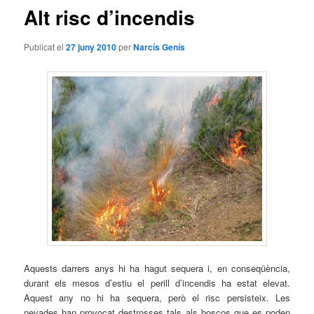
Alt risc d’incendis
Publicat el
27 juny 2010
per
Narcís Genís
Aquests darrers anys hi ha hagut sequera i, en conseqüència,
durant els mesos d’estiu el perill d’incendis ha estat elevat.
Aquest any no hi ha sequera, però el risc persisteix. Les
nevades han provocat destrosses tals als boscos que es poden