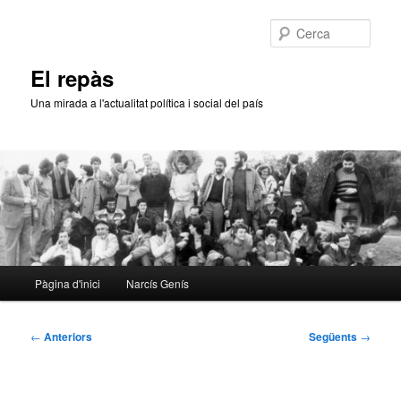
Aneu
al
Cerca
contingut
principal
El repàs
Una mirada a l'actualitat política i social del país
Menú
Pàgina d'inici
Narcís Genís
principal
Navegació
←
Anteriors
Següents
→
per
les
entrades