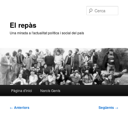
Aneu
al
Cerca
contingut
principal
El repàs
Una mirada a l'actualitat política i social del país
Menú
Pàgina d'inici
Narcís Genís
principal
Navegació
←
Anteriors
Següents
→
per
les
entrades