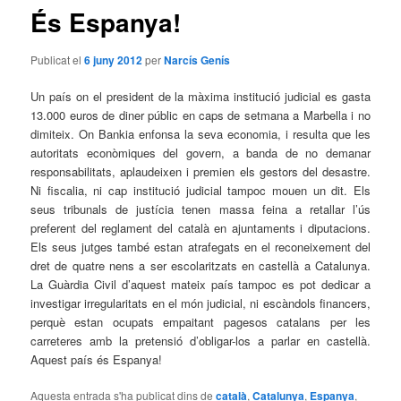
És Espanya!
Publicat el
6 juny 2012
per
Narcís Genís
Un país on el president de la màxima institució judicial es gasta
13.000 euros de diner públic en caps de setmana a Marbella i no
dimiteix. On Bankia enfonsa la seva economia, i resulta que les
autoritats econòmiques del govern, a banda de no demanar
responsabilitats, aplaudeixen i premien els gestors del desastre.
Ni fiscalia, ni cap institució judicial tampoc mouen un dit. Els
seus tribunals de justícia tenen massa feina a retallar l’ús
preferent del reglament del català en ajuntaments i diputacions.
Els seus jutges també estan atrafegats en el reconeixement del
dret de quatre nens a ser escolaritzats en castellà a Catalunya.
La Guàrdia Civil d’aquest mateix país tampoc es pot dedicar a
investigar irregularitats en el món judicial, ni escàndols financers,
perquè estan ocupats empaitant pagesos catalans per les
carreteres amb la pretensió d’obligar-los a parlar en castellà.
Aquest país és Espanya!
Aquesta entrada s'ha publicat dins de
català
,
Catalunya
,
Espanya
,