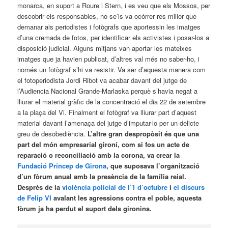
monarca, en suport a Roure i Stern, i es veu que els Mossos, per
descobrir els responsables, no se’ls va ocórrer res millor que
demanar als periodistes i fotògrafs que aportessin les imatges
d’una cremada de fotos, per identificar els activistes i posar-los a
disposició judicial. Alguns mitjans van aportar les mateixes
imatges que ja havien publicat, d’altres val més no saber-ho, i
només un fotògraf s’hi va resistir. Va ser d’aquesta manera com
el fotoperiodista Jordi Ribot va acabar davant del jutge de
l’Audiencia Nacional Grande-Marlaska perquè s’havia negat a
lliurar el material gràfic de la concentració el dia 22 de setembre
a la plaça del Vi. Finalment el fotògraf va lliurar part d’aquest
material davant l’amenaça del jutge d’imputar-lo per un delicte
greu de desobediència.
L’altre gran despropòsit és que una
part del món empresarial gironí, com si fos un acte de
reparació o reconciliació amb la corona, va crear la
Fundació Príncep de Girona
, que suposava l’organització
d’un fòrum anual amb la presència de la família reial.
Després de la
violència policial de l’1 d’octubre
i
el discurs
de Felip VI
avalant les agressions contra el poble, aquesta
fòrum ja ha perdut el suport dels gironins.