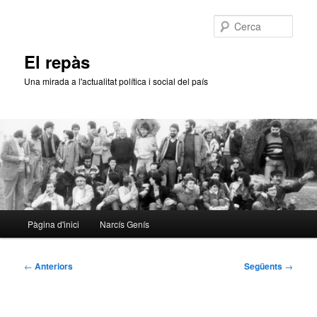
Aneu
al
Cerca
contingut
principal
El repàs
Una mirada a l'actualitat política i social del país
Menú
Pàgina d'inici
Narcís Genís
principal
Navegació
←
Anteriors
Següents
→
per
les
entrades