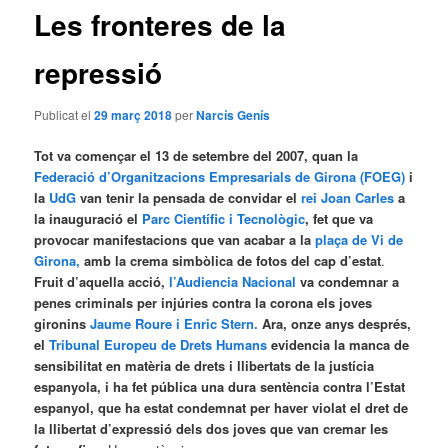
Les fronteres de la
repressió
Publicat el
29 març 2018
per
Narcís Genís
Tot va començar el 13 de setembre del 2007, quan la
Federació d’Organitzacions Empresarials de Girona (FOEG)
i
la
UdG
van tenir la pensada de convidar el
rei Joan Carles
a
la inauguració el
Parc Científic i Tecnològic
, fet que va
provocar manifestacions que van acabar a la
plaça de Vi de
Girona,
amb la crema simbòlica de fotos del cap d’estat
.
Fruit d’aquella acció,
l’Audiencia Nacional
va condemnar a
penes criminals per injúries contra la corona els joves
gironins
Jaume Roure i Enric Stern.
Ara, onze anys després,
el
Tribunal Europeu de Drets Humans
evidencia la manca de
sensibilitat en matèria de drets i llibertats de la justícia
espanyola, i ha fet pública una dura sentència contra l’Estat
espanyol, que ha estat condemnat per haver violat el dret de
la llibertat d’expressió dels dos joves que van cremar les