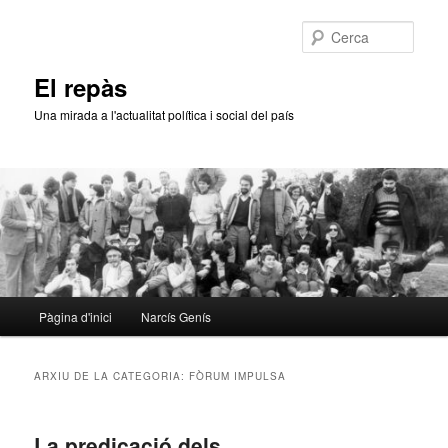
Aneu
Aneu
al
al
Cerca
contingut
contingut
principal
secundari
El repàs
Una mirada a l'actualitat política i social del país
Menú
Pàgina d'inici
Narcís Genís
principal
ARXIU DE LA CATEGORIA:
FÒRUM IMPULSA
La predicació dels