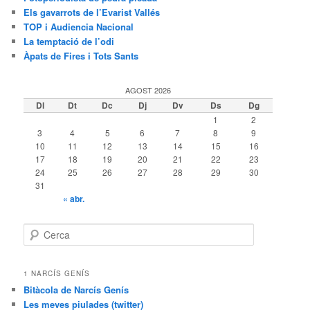
Els gavarrots de l’Evarist Vallés
TOP i Audiencia Nacional
La temptació de l’odi
Àpats de Fires i Tots Sants
AGOST 2026
Dl
Dt
Dc
Dj
Dv
Ds
Dg
1
2
3
4
5
6
7
8
9
10
11
12
13
14
15
16
17
18
19
20
21
22
23
24
25
26
27
28
29
30
31
« abr.
C
e
r
c
1 NARCÍS GENÍS
a
Bitàcola de Narcís Genís
Les meves piulades (twitter)