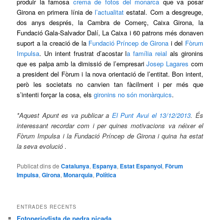
produir la famosa
crema de fotos del monarca
que va posar
Girona en primera línia de
l’actualitat
estatal. Com a desgreuge,
dos anys després, la Cambra de Comerç, Caixa Girona, la
Fundació Gala-Salvador Dalí, La Caixa i 60 patrons més donaven
suport a la creació de la
Fundació Príncep de Girona
i del
Fòrum
Impulsa
. Un intent frustrat d’acostar l
a família reial
als gironins
que es palpa amb la dimissió de l’empresari
Josep Lagares
com
a president del Fòrum i la nova orientació de l’entitat. Bon intent,
però les societats no canvien tan fàcilment i per més que
s’intenti forçar la cosa, els
gironins no són monàrquics
.
*Aquest Apunt es va publicar a
El Punt Avui el 13/12/2013
. És
interessant recordar com i per quines motivacions va néixer el
Fòrum Impulsa i la Fundació Príncep de Girona i quina ha estat
la seva evolució .
Publicat dins de
Catalunya
,
Espanya
,
Estat Espanyol
,
Fòrum
Impulsa
,
Girona
,
Monarquia
,
Política
ENTRADES RECENTS
Fotoperiodista de pedra picada