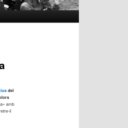
a
xius
del
olors
eja» amb
etre-li