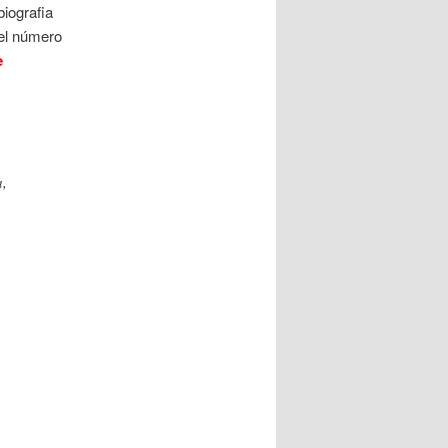
biografia
 el número
e
a,