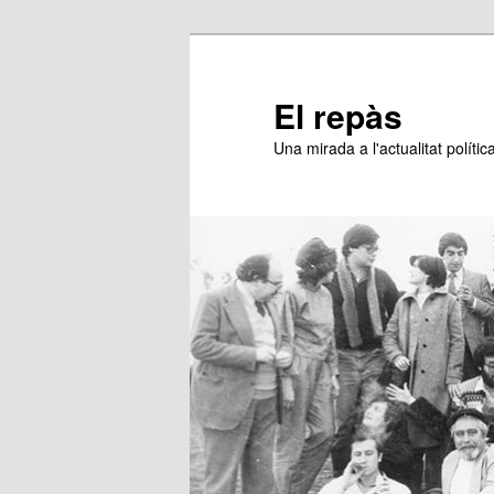
Aneu
al
contingut
El repàs
principal
Una mirada a l'actualitat política