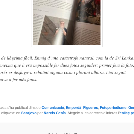
 de llàgrima fàcil. Enmig d’una catàstrofe natural, com la de Sri Lanka
oneixia que li era impossible fer dues fotos seguides: primer feia la foto
prés es desfogava rebotint alguna cosa i plorant alhora, i tot seguit
nava a fer més fotos.
ada s'ha publicat dins de
Comunicació
,
Empordà
,
Figueres
,
Fotoperiodisme
,
Ge
a etiquetat en
Sarajevo
per
Narcís Genís
. Afegeix a les adreces d'interès l'
enllaç 