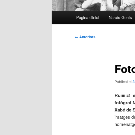
Menú
Pàgina d'inici
Narcís Genís
principal
Navegació
←
Anteriors
per
les
entrades
Fot
Publicat el
3
Ruiiiiiz! 
fotògraf 
Xabé de S
imatges de
homenatge 