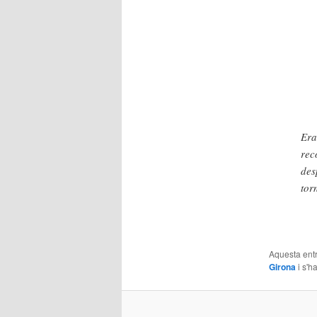
Era
rec
des
tor
Aquesta entr
Girona
i s'h