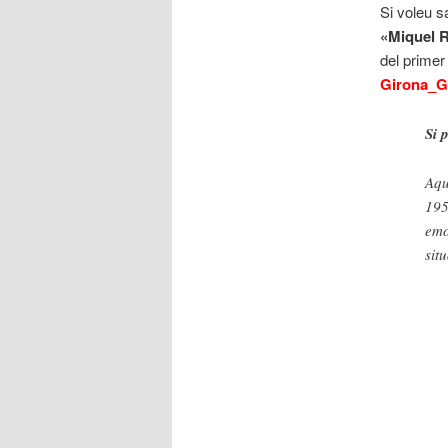
Si voleu 
«Miquel R
del primer
Girona_G
Si 
Aqu
195
emo
sit