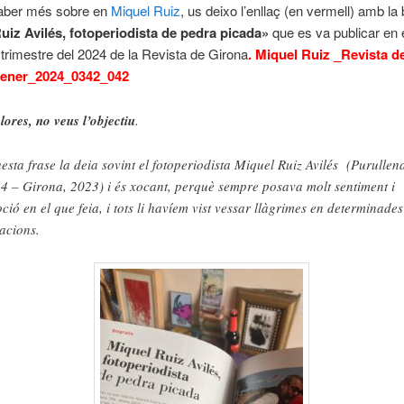
saber més sobre en
Miquel Ruiz
, us deixo l’enllaç (en vermell) amb la 
uiz Avilés, fotoperiodista de pedra picada»
que es va publicar en
 trimestre del 2024 de la Revista de Girona
.
Miquel Ruiz _Revista d
ener_2024_0342_042
plores, no veus l’objectiu
.
esta frase la deia sovint el fotoperiodista Miquel Ruiz Avilés (Purullen
4 – Girona, 2023) i és xocant, perquè sempre posava molt sentiment i
ció en el que feia, i tots li havíem vist vessar llàgrimes en determinades
uacions.