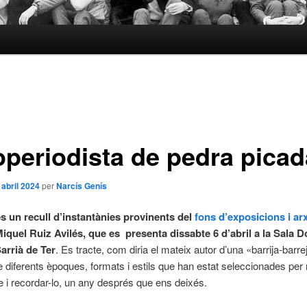
operiodista de pedra picad
 abril 2024
per
Narcís Genís
és un recull d’instantànies provinents del
fons d’exposicions i ar
Miquel Ruiz Avilés, que es presenta dissabte 6 d’abril a la Sala D
arrià de Ter
. Es tracte, com diria el mateix autor d’una «barrija-barr
 diferents èpoques, formats i estils que han estat seleccionades per r
i recordar-lo, un any després que ens deixés.