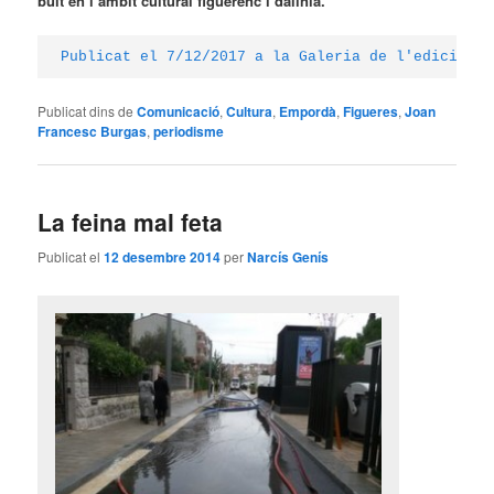
buit en l’àmbit cultural figuerenc i dalinià.
Publicat el 7/12/2017 a la Galeria de l'edició de
Publicat dins de
Comunicació
,
Cultura
,
Empordà
,
Figueres
,
Joan
Francesc Burgas
,
periodisme
La feina mal feta
Publicat el
12 desembre 2014
per
Narcís Genís