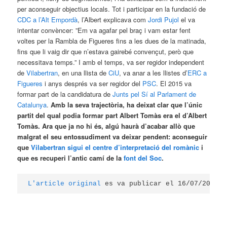
per aconseguir objectius locals. Tot i participar en la fundació de
CDC a l’Alt Empordà
, l’Albert explicava com
Jordi Pujol
el va
intentar convèncer: ”Em va agafar pel braç i vam estar fent
voltes per la Rambla de Figueres fins a les dues de la matinada,
fins que li vaig dir que n’estava gairebé convençut, però que
necessitava temps.” I amb el temps, va ser regidor independent
de
Vilabertran
, en una llista de
CiU
, va anar a les llistes d’
ERC a
Figueres
i anys després va ser regidor del
PSC
. El 2015 va
formar part de la candidatura de
Junts pel Sí al Parlament de
Catalunya
.
Amb la seva trajectòria, ha deixat clar que l’únic
partit del qual podia formar part Albert Tomàs era el d’Albert
Tomàs. Ara que ja no hi és, algú haurà d’acabar allò que
malgrat el seu entossudiment va deixar pendent: aconseguir
que
Vilabertran sigui el centre d’interpretació del romànic
i
que es recuperi l’antic camí de la
font del Soc
.
L'article original
 es va publicar el 16/07/2020 a