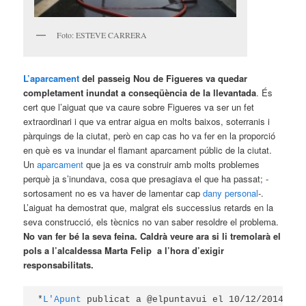
Foto: ESTEVE CARRERA
L’aparcament
del passeig Nou de Figueres va quedar
completament inundat a conseqüència de la llevantada
. És
cert que l’aiguat que va caure sobre Figueres va ser un fet
extraordinari i que va entrar aigua en molts baixos, soterranis i
pàrquings de la ciutat, però en cap cas ho va fer en la proporció
en què es va inundar el flamant aparcament públic de la ciutat.
Un
aparcament
que ja es va construir amb molts problemes
perquè ja s’inundava, cosa que presagiava el que ha passat; -
sortosament no es va haver de lamentar cap
dany personal
-.
L’aiguat ha demostrat que, malgrat els successius retards en la
seva construcció, els tècnics no van saber resoldre el problema.
No van fer bé la seva feina. Caldrà veure ara si li tremolarà el
pols a l’alcaldessa Marta Felip a l’hora d’exigir
responsabilitats.
*
L'Apunt 
publicat a @elpuntavui el 10/12/2014