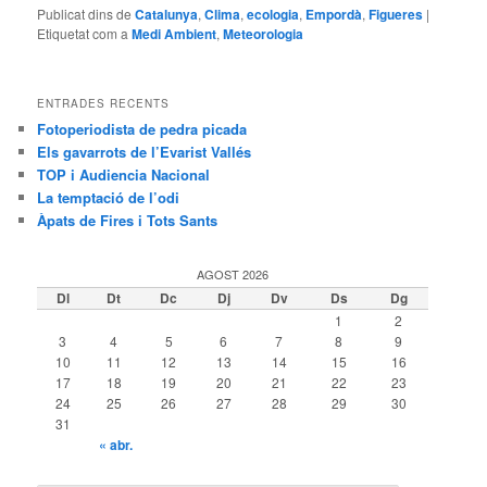
Publicat dins de
Catalunya
,
Clima
,
ecologia
,
Empordà
,
Figueres
|
Etiquetat com a
Medi Ambient
,
Meteorologia
ENTRADES RECENTS
Fotoperiodista de pedra picada
Els gavarrots de l’Evarist Vallés
TOP i Audiencia Nacional
La temptació de l’odi
Àpats de Fires i Tots Sants
AGOST 2026
Dl
Dt
Dc
Dj
Dv
Ds
Dg
1
2
3
4
5
6
7
8
9
10
11
12
13
14
15
16
17
18
19
20
21
22
23
24
25
26
27
28
29
30
31
« abr.