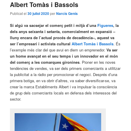
Albert Tomàs i Bassols
Publicat el
30 juliol 2020
per
Narcís Genís
Si algú va sacsejar el comerç petit i mitjà d’una
Figueres
, la
dels anys seixanta i setanta, comercialment en expansió –
lluny encara de l’actual procés de decadència–, aquest va
ser l’empresari i activista cultural
Albert Tomàs i Bassols
. És
l’exemple més clar del que avui en diem un emprenedor.
Va ser
un home avançat en el seu temps i un innovador en el món
del comerç a les comarques gironines
. Pioner en les noves
tendències de vendes, va ser dels primers comerciants a utilitzar
la publicitat a la ràdio per promocionar el negoci. Després d’una
primera botiga, en va obrir d’altres, va saber diversificar-se, va
crear la marca Establiments Albert i va impulsar la consciència
de grup dels comerciants locals en defensa dels interessos del
sector.