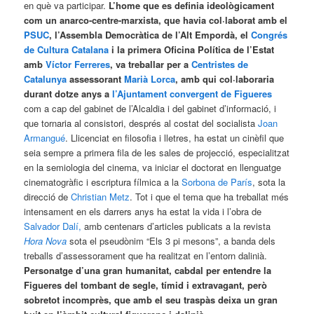
en què va participar.
L’home que es definia ideològicament
com un anarco-centre-marxista, que havia col·laborat amb el
PSUC
, l’Assembla Democràtica de l’Alt Empordà, el
Congrés
de Cultura Catalana
i la primera Oficina Política de l’Estat
amb
Víctor Ferreres
, va treballar per a
Centristes de
Catalunya
assessorant
Marià Lorca
, amb qui col·laboraria
durant dotze anys a
l’Ajuntament convergent de Figueres
com a cap del gabinet de l’Alcaldia i del gabinet d’informació, i
que tornaria al consistori, després al costat del socialista
Joan
Armangué
. Llicenciat en filosofia i lletres, ha estat un cinèfil que
seia sempre a primera fila de les sales de projecció, especialitzat
en la semiologia del cinema, va iniciar el doctorat en llenguatge
cinematogràfic i escriptura fílmica a la
Sorbona de París
, sota la
direcció de
Christian Metz
. Tot i que el tema que ha treballat més
intensament en els darrers anys ha estat la vida i l’obra de
Salvador Dalí,
amb centenars d’articles publicats a la revista
Hora Nova
sota el pseudònim “Els 3 pi mesons”, a banda dels
treballs d’assessorament que ha realitzat en l’entorn dalinià.
Personatge d’una gran humanitat, cabdal per entendre la
Figueres del tombant de segle, tímid i extravagant, però
sobretot incomprès, que amb el seu traspàs deixa un gran