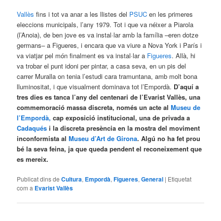
Vallès
fins i tot va anar a les llistes del
PSUC
en les primeres
eleccions municipals, l’any 1979. Tot i que va néixer a Piarola
(l’Anoia), de ben jove es va instal·lar amb la família –eren dotze
germans– a Figueres, i encara que va viure a Nova York i París i
va viatjar pel món finalment es va instal·lar a
Figueres
. Allà, hi
va trobar el punt idoni per pintar, a casa seva, en un pis del
carrer Muralla on tenia l’estudi cara tramuntana, amb molt bona
lluminositat, i que visualment dominava tot l’Empordà.
D’aquí a
tres dies es tanca l’any del centenari de l’Evarist Vallès, una
commemoració massa discreta, només un acte al
Museu de
l’Empordà,
cap exposició institucional, una de privada a
Cadaqués
i la discreta presència en la mostra del moviment
inconformista al
Museu d’Art de Girona
. Algú no ha fet prou
bé la seva feina, ja que queda pendent el reconeixement que
es mereix.
Publicat dins de
Cultura
,
Empordà
,
Figueres
,
General
|
Etiquetat
com a
Evarist Vallès