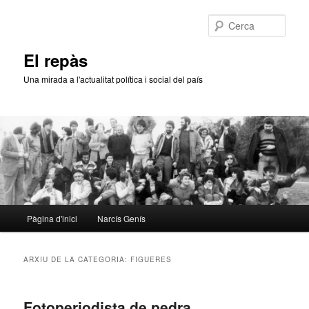
Aneu
Aneu
al
al
Cerca
contingut
contingut
principal
secundari
El repàs
Una mirada a l'actualitat política i social del país
Menú
Pàgina d'inici
Narcís Genís
principal
ARXIU DE LA CATEGORIA:
FIGUERES
Fotoperiodista de pedra