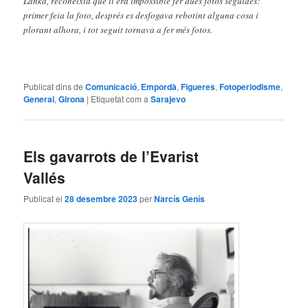
Lanka, reconeixia que li era impossible fer dues fotos seguides:
primer feia la foto, després es desfogava rebotint alguna cosa i
plorant alhora, i tot seguit tornava a fer més fotos.
Publicat dins de
Comunicació
,
Empordà
,
Figueres
,
Fotoperiodisme
,
General
,
Girona
|
Etiquetat com a
Sarajevo
Els gavarrots de l’Evarist
Vallés
Publicat el
28 desembre 2023
per
Narcís Genís