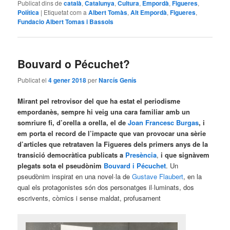
Publicat dins de
català
,
Catalunya
,
Cultura
,
Empordà
,
Figueres
,
Política
|
Etiquetat com a
Albert Tomàs
,
Alt Empordà
,
Figueres
,
Fundacio Albert Tomas i Bassols
Bouvard o Pécuchet?
Publicat el
4 gener 2018
per
Narcís Genís
Mirant pel retrovisor del que ha estat el periodisme
empordanès, sempre hi veig una cara familiar amb un
somriure fi, d’orella a orella, el de
Joan Francesc Burgas
, i
em porta el record de l’impacte que van provocar una sèrie
d’articles que retrataven la Figueres dels primers anys de la
transició democràtica publicats a
Presència
,
i que signàvem
plegats sota el pseudònim
Bouvard i Pécuchet
. Un
pseudònim inspirat en una novel·la de
Gustave Flaubert
, en la
qual els protagonistes són dos personatges il·luminats, dos
escrivents, còmics i sense maldat, profusament