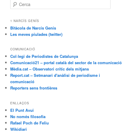
C
e
r
c
1 NARCÍS GENÍS
a
Bitàcola de Narcís Genís
Les meves piulades (twitter)
COMUNICACIÓ
Col·legi de Periodistes de Catalunya
Comunicació21 – portal català del sector de la comunicació
Mèdia.cat – Observatori crític dels mitjans
Report.cat – Setmanari d'anàlisi de periodisme i
comunicació
Reporters sens frontières
ENLLAÇOS
El Punt Avui
No només filosofia
Rafael Poch de Feliu
Wikidiari