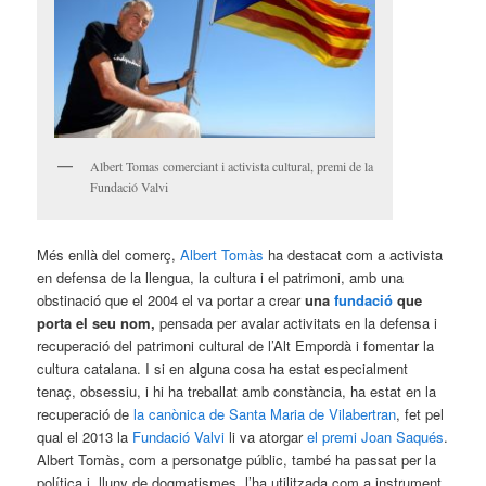
Albert Tomas comerciant i activista cultural, premi de la
Fundació Valvi
Més enllà del comerç,
Albert Tomàs
ha destacat com a activista
en defensa de la llengua, la cultura i el patrimoni, amb una
obstinació que el 2004 el va portar a crear
una
fundació
que
porta el seu nom,
pensada per avalar activitats en la defensa i
recuperació del patrimoni cultural de l’Alt Empordà i fomentar la
cultura catalana. I si en alguna cosa ha estat especialment
tenaç, obsessiu, i hi ha treballat amb constància, ha estat en la
recuperació de
la canònica de Santa Maria de Vilabertran
, fet pel
qual el 2013 la
Fundació Valvi
li va atorgar
el premi Joan Saqués
.
Albert Tomàs, com a personatge públic, també ha passat per la
política i, lluny de dogmatismes, l’ha utilitzada com a instrument