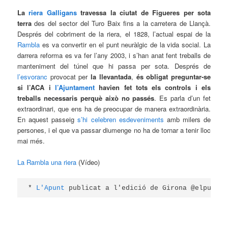
La
riera Galligans
travessa la ciutat de Figueres per sota
terra
des del sector del Turo Baix fins a la carretera de Llançà.
Després del cobriment de la riera, el 1828, l’actual espai de la
Rambla
es va convertir en el punt neuràlgic de la vida social. La
darrera reforma es va fer l’any 2003, i s’han anat fent treballs de
manteniment del túnel que hi passa per sota. Després de
l’esvoranc
provocat per
la llevantada
,
és obligat preguntar-se
si l’ACA i
l’Ajuntament
havien fet tots els controls i els
treballs necessaris perquè això no passés
. Es parla d’un fet
extraordinari, que ens ha de preocupar de manera extraordinària.
En aquest passeig
s’hi celebren esdeveniments
amb milers de
persones, i el que va passar diumenge no ha de tornar a tenir lloc
mai més.
La Rambla una riera
(Vídeo)
* 
L'Apunt 
publicat a l'edició de Girona @elpuntav