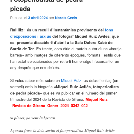
picada
Publicat el
3 abril 2024
per
Narcís Genís
Ruiiiiiz! és un recull d’instantànies provinents del
fons
d’exposicions i arxius
del fotògraf Miquel Ruiz Avilés, que
es presenta dissabte 6 d’abril a la Sala Dolors Xabé de
Sarrià de Ter
. Es tracte, com diria el mateix autor d’una «barrija-
barreja» amb imatges de diferents èpoques, formats i estils que
han estat seleccionades per retre-li homenatge i recordar-lo, un
any després que ens deixés.
Si voleu saber més sobre en
Miquel Ruiz
, us deixo l’enllaç (en
vermell) amb la biografia
«Miquel Ruiz Avilés, fotoperiodista
de pedra picada»
que es va publicar en el número del primer
trimestre del 2024 de la Revista de Girona
.
Miquel Ruiz
_Revista de Girona_Gener_2024_0342_042
Si plores, no veus l’objectiu
.
Aquesta frase la deia sovint el fotoperiodista Miquel Ruiz Avilés