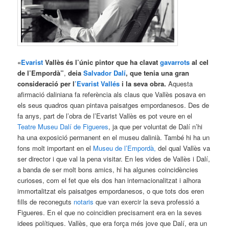
«
Evarist
Vallès és l’únic pintor que ha clavat
gavarrots
al cel
de l’Empordà”
,
deia
Salvador Dalí
, que tenia una gran
consideració per l
’Evarist Vallés
i la seva obra.
Aquesta
afirmació daliniana fa referència als claus que Vallès posava en
els seus quadros quan pintava paisatges empordanesos. Des de
fa anys, part de l’obra de l’Evarist Vallès es pot veure en el
Teatre Museu Dalí de Figueres
, ja que per voluntat de Dalí n’hi
ha una exposició permanent en el museu dalinià. També hi ha un
fons molt important en el
Museu de l’Empordà,
del qual Vallès va
ser director i que val la pena visitar. En les vides de Vallès i Dalí,
a banda de ser molt bons amics, hi ha algunes coincidències
curioses, com el fet que els dos han internacionalitzat i alhora
immortalitzat els paisatges empordanesos, o que tots dos eren
fills de reconeguts
notaris
que van exercir la seva professió a
Figueres. En el que no coincidien precisament era en la seves
idees polítiques. Vallès, que era força més jove que Dalí, era un