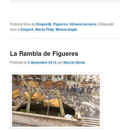
Publicat dins de
Empordà
,
Figueres
,
Infraestructures
|
Etiquetat
com a
Empark
,
Marta Felip
,
Meteorologia
La Rambla de Figueres
Publicat el
4 desembre 2014
per
Narcís Genís