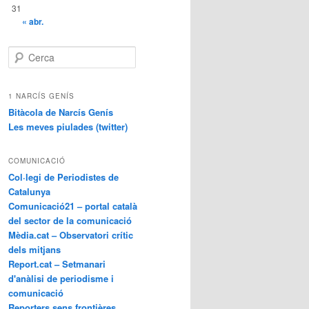
31
« abr.
C
e
r
c
1 NARCÍS GENÍS
a
Bitàcola de Narcís Genís
Les meves piulades (twitter)
COMUNICACIÓ
Col·legi de Periodistes de
Catalunya
Comunicació21 – portal català
del sector de la comunicació
Mèdia.cat – Observatori crític
dels mitjans
Report.cat – Setmanari
d'anàlisi de periodisme i
comunicació
Reporters sens frontières