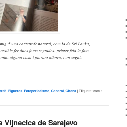
nmig d’una catàstrofe natural, com la de Sri Lanka,
ossible fer dues fotos seguides: primer feia la foto,
tint alguna cosa i plorant alhora, i tot seguit
ordà
,
Figueres
,
Fotoperiodisme
,
General
,
Girona
|
Etiquetat com a
 Vijnecica de Sarajevo