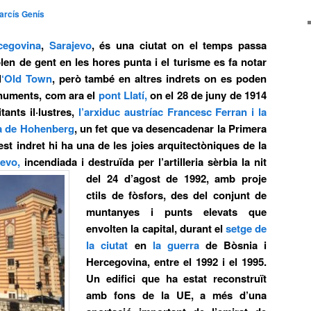
arcís Genís
cegovina
,
Sarajevo
, és una ciutat on el temps passa
len de gent en les hores punta i el turisme es fa notar
l
‘Old Town
, però també en altres indrets on es poden
onuments, com ara el
pont Llatí,
on el 28 de juny de 1914
tants il·lustres,
l’arxiduc austríac France
sc Ferran i la
a de Hohenberg
, un fet que va desencadenar la Primera
t indret hi ha una de les joies arquitectòniques de la
jevo,
incendiada i destruïda per l’artilleria sèrbia la nit
del 24 d’agost de 1992, amb proje
ctils de fòsfors, des del conjunt de
muntanyes i punts elevats que
envolten la capital, durant el
setge de
la ciutat
en
la guerra
de Bòsnia i
Hercegovina, entre el 1992 i el 1995.
Un edifici que ha estat reconstruït
amb fons de la UE, a més d’una