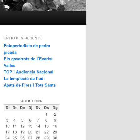
ENTRADES RECENTS
Fotoperiodista de pedra
picada
Els gavarrots de l’Evarist
Vallés
TOP i Audiencia Nacional
La temptació de l’odi
Àpats de Fires i Tots Sants
AGOST 2026
Dl
Dt
Dc
Dj
Dv
Ds
Dg
1
2
3
4
5
6
7
8
9
10
11
12
13
14
15
16
17
18
19
20
21
22
23
24
25
26
27
28
29
30