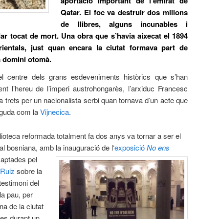
aportació important de l’emirat de
Qatar. El foc va destruir dos milions
de llibres, alguns incunables i
ar tocat de mort. Una obra que s’havia aixecat el 1894
rientals, just quan encara la ciutat formava part de
a domini otomà.
el centre dels grans esdeveniments històrics que s’han
nt l’hereu de l’imperi austrohongarès, l’arxiduc Francesc
a trets per un nacionalista serbi quan tornava d’un acte que
neguda com la
Vijnecica
.
lioteca reformada totalment fa dos anys va tornar a ser el
ital bosniana, amb la inauguració de l
‘ex
posició
No ens
captades pel
 Ruiz
sobre la
testimoni del
 la pau, per
na de la ciutat
des durant un