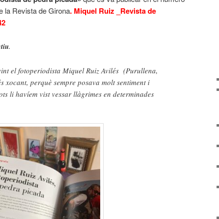
de la Revista de Girona
.
Miquel Ruiz _Revista de
42
ctiu
.
vint el fotoperiodista Miquel Ruiz Avilés (Purullena,
és xocant, perquè sempre posava molt sentiment i
tots li havíem vist vessar llàgrimes en determinades