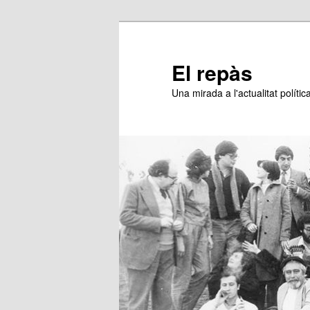
Aneu
Aneu
al
al
contingut
contingut
El repàs
principal
secundari
Una mirada a l'actualitat política