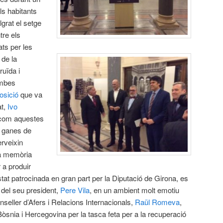
ls habitants
lgrat el setge
tre els
ats per les
de la
ruïda i
ombes
osició
que va
at,
Ivo
 com aquestes
s ganes de
erveixin
va memòria
 a produir
at patrocinada en gran part per la Diputació de Girona, es
 del seu president,
Pere Vila
, en un ambient molt emotiu
seller d’Afers i Relacions Internacionals,
Raül Romeva
,
snia i Hercegovina per la tasca feta per a la recuperació