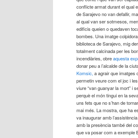
conflicte armat durant el qual e
de Sarajevo no van defallir, ma
al qual van ser sotmesos, men
edificis queien o quedaven toc
bombes. Una imatge colpidora 
biblioteca de Sarajevo, mig der
totalment calcinada per les b
incendiàries, obre
aquesta exp
donar peu a l’alcalde de la ciut
Komsic,
a agrair que imatges
permetin veure com el joc i le
viure “van guanyar la mort” i s
perquè el món tingui en la se
uns fets que no s’han de tornar
mai més. La mostra, que ha est
va inaugurar amb l’assistència
amb la presència també del con
que va posar com a exemple Bò