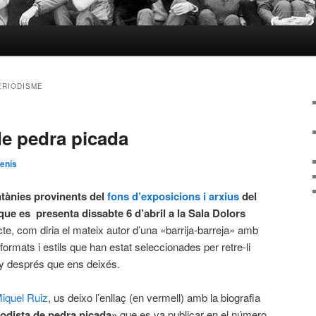
ERIODISME
de pedra picada
enís
antànies provinents del
fons d’exposicions i arxius
del
que es presenta dissabte 6 d’abril a la Sala Dolors
cte, com diria el mateix autor d’una «barrija-barreja» amb
ormats i estils que han estat seleccionades per retre-li
ny després que ens deixés.
iquel Ruiz
, us deixo l’enllaç (en vermell) amb la biografia
iodista de pedra picada»
que es va publicar en el número