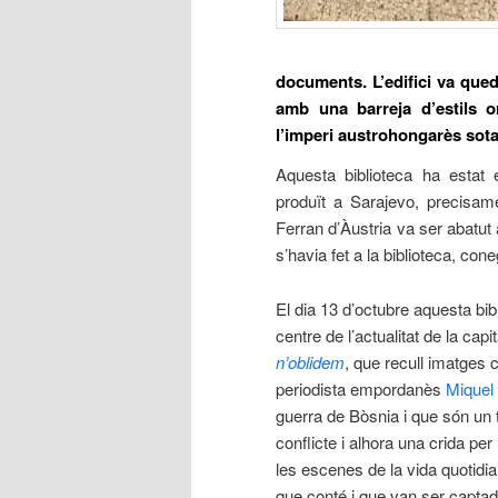
documents. L’edifici va qued
amb una barreja d’estils o
l’imperi austrohongarès sot
Aquesta biblioteca ha estat 
produït a Sarajevo, precisame
Ferran d’Àustria va ser abatut 
s’havia fet a la biblioteca, co
El dia 13 d’octubre aquesta bib
centre de l’actualitat de la cap
n’oblidem
, que recull imatges 
periodista empordanès
Miquel
guerra de Bòsnia i que són un 
conflicte i alhora una crida per
les
escenes de la vida quotidia
que conté i que van ser capta