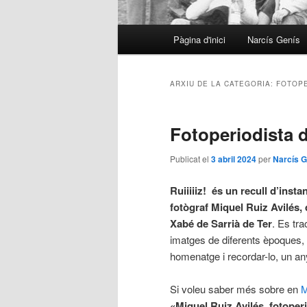
Menú
Pàgina d'inici
Narcís Genís
principal
ARXIU DE LA CATEGORIA:
FOTOP
Fotoperiodista 
Publicat el
3 abril 2024
per
Narcís G
Ruiiiiiz! és un recull d’inst
fotògraf Miquel Ruiz Avilés, 
Xabé de Sarrià de Ter
. Es tra
imatges de diferents èpoques, f
homenatge i recordar-lo, un a
Si voleu saber més sobre en
M
«Miquel Ruiz Avilés, fotoper