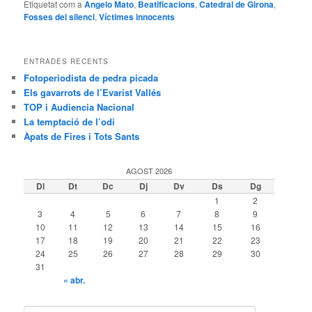
Etiquetat com a
Angelo Mato
,
Beatificacions
,
Catedral de Girona
,
Fosses del silenci
,
Víctimes innocents
ENTRADES RECENTS
Fotoperiodista de pedra picada
Els gavarrots de l’Evarist Vallés
TOP i Audiencia Nacional
La temptació de l’odi
Àpats de Fires i Tots Sants
AGOST 2026
Dl
Dt
Dc
Dj
Dv
Ds
Dg
1
2
3
4
5
6
7
8
9
10
11
12
13
14
15
16
17
18
19
20
21
22
23
24
25
26
27
28
29
30
31
« abr.