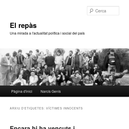
Aneu
Aneu
al
al
Cerca
contingut
contingut
principal
secundari
El repàs
Una mirada a l'actualitat política i social del país
Menú
Pàgina d'inici
Narcís Genís
principal
ARXIU D'ETIQUETES:
VÍCTIMES INNOCENTS
Encara hi ha vençuts i