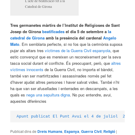
L’acte de beatificació fet a la
Catedral de Girona
Tres germanetes màrtirs de l’Institut de Religioses de Sant
Josep de Girona
beatificades
el dia 5 de setembre a
la
catedral de Girona
amb la presència del cardenal
Angelo
Mato
. Em semblaria perfecte, si no fos que la cerimònia suposa
pujar als altars tres
víctimes de la Guerra Civil espanyola
, que
estic convençut que es mereixen un reconeixement per la seva
tasca social durant el conflicte. És preocupant, però, que
altres
víctimes innocents
de la Guerra Civil, no importa el bàndol,
també van ser martiritzades i assassinades només pel fet
d’haver ajudat altres persones i haver salvat vides. També n’hi
ha que van ser afusellades i enterrades en descampats, a les
quals es
nega una sepultura digna
. No puc entendre, avui,
aquestes diferències
Apunt publicat El Punt Avui el 4 de juliol  2015
Publicat dins de
Drets Humans
,
Espanya
,
Guerra Civil
,
Religió
|