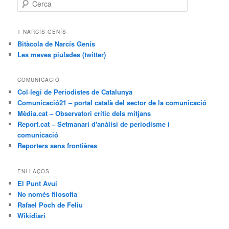
C
e
r
c
1 NARCÍS GENÍS
a
Bitàcola de Narcís Genís
Les meves piulades (twitter)
COMUNICACIÓ
Col·legi de Periodistes de Catalunya
Comunicació21 – portal català del sector de la comunicació
Mèdia.cat – Observatori crític dels mitjans
Report.cat – Setmanari d'anàlisi de periodisme i
comunicació
Reporters sens frontières
ENLLAÇOS
El Punt Avui
No només filosofia
Rafael Poch de Feliu
Wikidiari