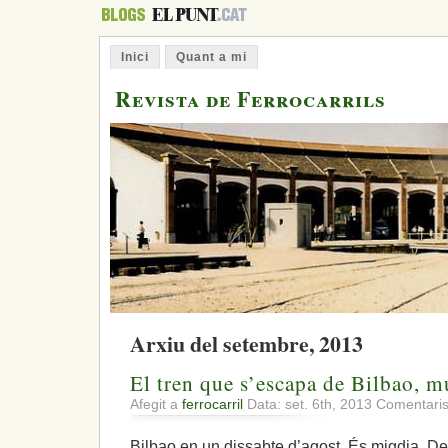
Inici
Quant a mi
Revista de Ferrocarrils
Arxiu del setembre, 2013
El tren que s’escapa de Bilbao, 
Afegit a
ferrocarril
Data: set. 6th, 2013
Comentaris
Bilbao en un dissabte d’agost. És migdia. Des