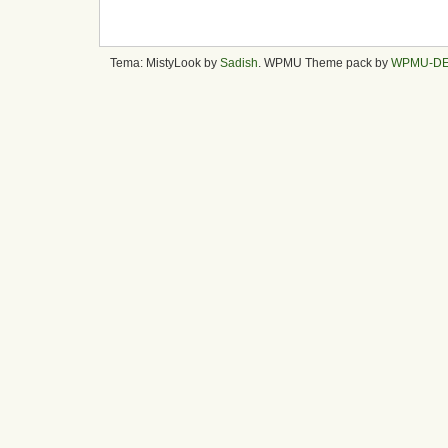
Tema: MistyLook by
Sadish
. WPMU Theme pack by
WPMU-D