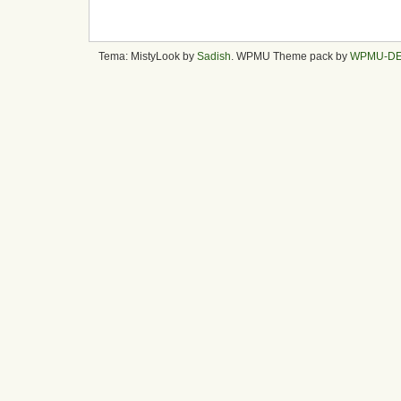
Tema: MistyLook by
Sadish
. WPMU Theme pack by
WPMU-D