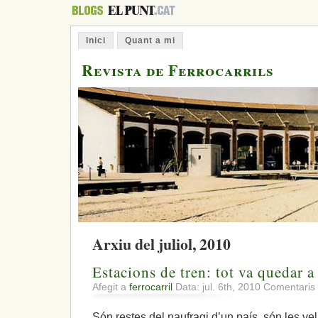
Inici
Quant a mi
Revista de Ferrocarrils
Arxiu del juliol, 2010
Estacions de tren: tot va quedar a
Afegit a
ferrocarril
Data: jul. 6th, 2010
Comentaris 
Són restes del naufragi d’un país, són les vell