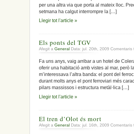
per una altra via que porta al mateix lloc. P
setmana ha calgut interrompre la […]
Llegir tot l'article »
Els ponts del TGV
Afegit a
General
Data: jul. 20th, 2009
Comentaris 
Fa uns anys, vaig arribar a un hotel de Coler
oferir una habitació amb vistes al mar, però l
m’interessava l’altra banda: el pont del ferroc
durant molts anys el pont ferroviari més cara
pilars massissos i estructura metàl·lica […]
Llegir tot l'article »
El tren d’Olot és mort
Afegit a
General
Data: jul. 16th, 2009
Comentaris 