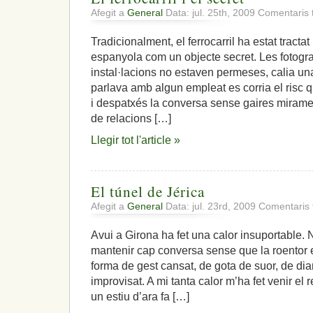
Afegit a
General
Data: jul. 25th, 2009
Comentaris 
Tradicionalment, el ferrocarril ha estat tractat
espanyola com un objecte secret. Les fotogra
instal·lacions no estaven permeses, calia una
parlava amb algun empleat es corria el risc 
i despatxés la conversa sense gaires miramen
de relacions […]
Llegir tot l'article »
El túnel de Jérica
Afegit a
General
Data: jul. 23rd, 2009
Comentaris 
Avui a Girona ha fet una calor insuportable. 
mantenir cap conversa sense que la roentor 
forma de gest cansat, de gota de suor, de diar
improvisat. A mi tanta calor m’ha fet venir el 
un estiu d’ara fa […]