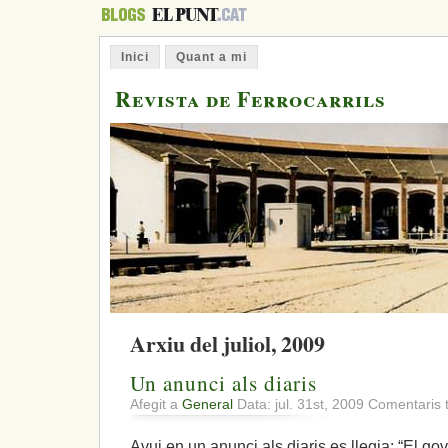
Inici
Quant a mi
Revista de Ferrocarrils
Arxiu del juliol, 2009
Un anunci als diaris
Afegit a
General
Data: jul. 31st, 2009
Comentaris 
Avui en un anunci als diaris es llegia: “El g