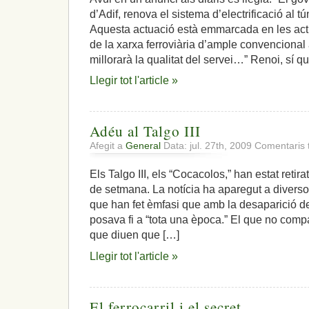
d’Adif, renova el sistema d’electrificació al 
Aquesta actuació està emmarcada en les act
de la xarxa ferroviària d’ample convencional 
millorarà la qualitat del servei…” Renoi, sí q
Llegir tot l'article »
Adéu al Talgo III
Afegit a
General
Data: jul. 27th, 2009
Comentaris 
Els Talgo III, els “Cocacolos,” han estat retir
de setmana. La notícia ha aparegut a divers
que han fet èmfasi que amb la desaparició del
posava fi a “tota una època.” El que no com
que diuen que […]
Llegir tot l'article »
El ferrocarril i el secret