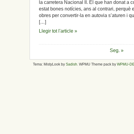
la carretera Nacional II. El que han donat a co
estat bones notícies, ans al contrari, perquè 
obres per convertir-la en autovia s’aturen i q
[…]
Llegir tot l'article »
Seg. »
Tema: MistyLook by
Sadish
. WPMU Theme pack by
WPMU-D