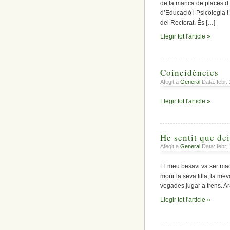
de la manca de places d’
d’Educació i Psicologia i
del Rectorat. És […]
Llegir tot l'article »
Coincidències
Afegit a
General
Data: febr.
Llegir tot l'article »
He sentit que de
Afegit a
General
Data: febr.
El meu besavi va ser maq
morir la seva filla, la me
vegades jugar a trens. Ar
Llegir tot l'article »