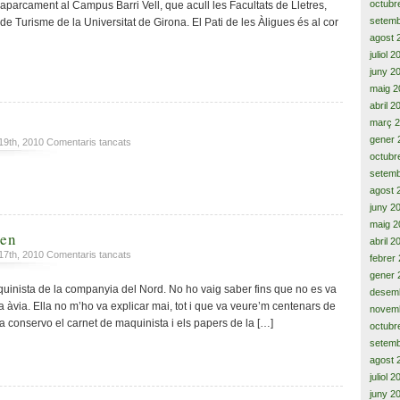
octubr
aparcament al Campus Barri Vell, que acull les Facultats de Lletres,
setemb
 de Turisme de la Universitat de Girona. El Pati de les Àligues és al cor
agost 
juliol 
juny 2
maig 2
abril 2
març 
gener 
a
 19th, 2010
Comentaris tancats
Coincidències
octubr
setemb
agost 
juny 2
maig 2
ien
abril 2
a
 17th, 2010
Comentaris tancats
febrer
He
gener 
sentit
uinista de la companyia del Nord. No ho vaig saber fins que no es va
desem
que
va àvia. Ella no m’ho va explicar mai, tot i que va veure’m centenars de
novem
deien
a conservo el carnet de maquinista i els papers de la […]
octubr
setemb
agost 
juliol 
juny 2