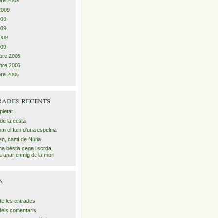
re 2009
2009
2009
009
009
009
bre 2006
bre 2006
re 2006
rades recents
pietat
 de la costa
m el fum d’una espelma
en, camí de Núria
a bèstia cega i sorda,
a anar enmig de la mort
a
de les entrades
dels comentaris