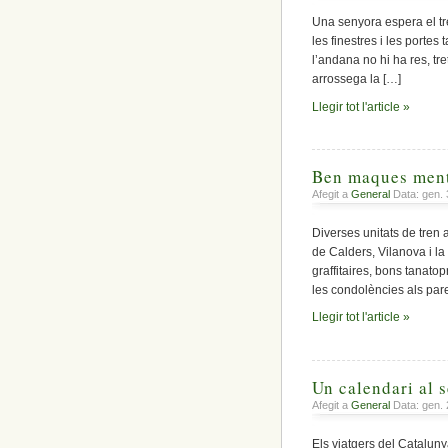
Una senyora espera el tre
les finestres i les porte
l’andana no hi ha res, tr
arrossega la […]
Llegir tot l'article »
Ben maques ment
Afegit a
General
Data: gen. 
Diverses unitats de tren
de Calders, Vilanova i la
graffitaires, bons tanato
les condolències als par
Llegir tot l'article »
Un calendari al s
Afegit a
General
Data: gen. 
Els viatgers del Catalun