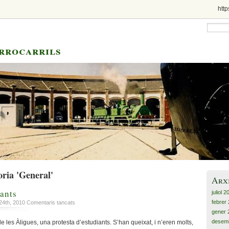
http
errocarrils
oria 'General'
Arx
iants
juliol 
febrer
a
 24th, 2010
Comentaris tancats
Protesta
gener 
d’estudiants
desem
de les Àligues, una protesta d’estudiants. S’han queixat, i n’eren molts,