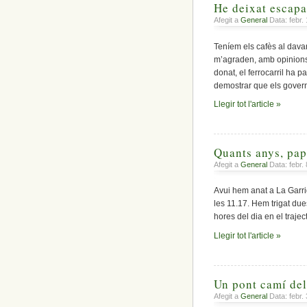
He deixat escapar
Afegit a
General
Data: febr.
Teníem els cafès al dava
m’agraden, amb opinions 
donat, el ferrocarril ha p
demostrar que els govern
Llegir tot l'article »
Quants anys, pa
Afegit a
General
Data: febr.
Avui hem anat a La Garri
les 11.17. Hem trigat due
hores del dia en el trajec
Llegir tot l'article »
Un pont camí del
Afegit a
General
Data: febr.