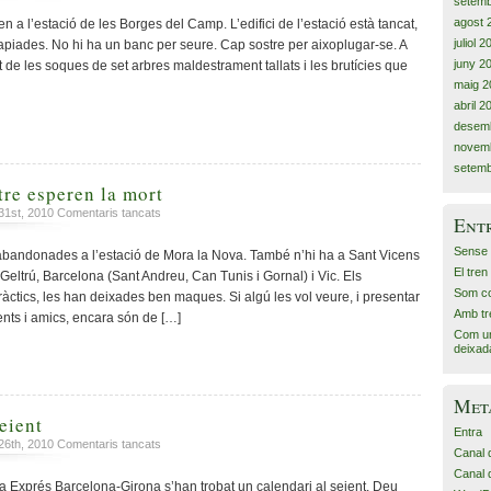
setemb
pont
agost 
n a l’estació de les Borges del Camp. L’edifici de l’estació està tancat,
camí
juliol 
s tapiades. No hi ha un banc per seure. Cap sostre per aixoplugar-se. A
del
juny 2
et de les soques de set arbres maldestrament tallats i les brutícies que
túnel
maig 2
abril 2
desem
novem
setemb
re esperen la mort
a
31st, 2010
Comentaris tancats
Ent
Ben
maques
Sense 
 abandonades a l’estació de Mora la Nova. També n’hi ha a Sant Vicens
mentre
El tren
 Geltrú, Barcelona (Sant Andreu, Can Tunis i Gornal) i Vic. Els
esperen
Som co
pràctics, les han deixades ben maques. Si algú les vol veure, i presentar
la
Amb tr
ents i amics, encara són de […]
mort
Com un
deixad
Met
eient
Entra
a
26th, 2010
Comentaris tancats
Canal 
Un
Canal 
calendari
ya Exprés Barcelona-Girona s’han trobat un calendari al seient. Deu