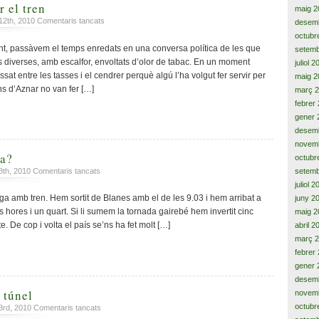
 el tren
maig 2
a
 12th, 2010
Comentaris tancats
desem
He
octubr
deixat
nt, passàvem el temps enredats en una conversa política de les que
setemb
escapar
diverses, amb escalfor, envoltats d’olor de tabac. En un moment
juliol 2
el
assat entre les tasses i el cendrer perquè algú l’ha volgut fer servir per
maig 2
tren
s d’Aznar no van fer […]
març 2
febrer
gener 
desem
novem
pa?
octubr
a
 8th, 2010
Comentaris tancats
setemb
Quants
juliol 
anys,
ga amb tren. Hem sortit de Blanes amb el de les 9.03 i hem arribat a
juny 2
papa?
s hores i un quart. Si li sumem la tornada gairebé hem invertit cinc
maig 2
te. De cop i volta el país se’ns ha fet molt […]
abril 2
març 
febrer
gener 
desem
 túnel
novem
octubr
a
 3rd, 2010
Comentaris tancats
Un