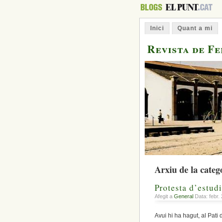
Inici
Quant a mi
Revista de F
Arxiu de la categ
Protesta d’estud
Afegit a
General
Data: febr.
Avui hi ha hagut, al Pati 