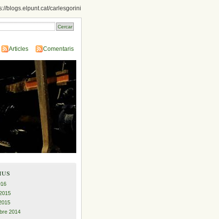
s://blogs.elpunt.cat/carlesgorini
Articles
Comentaris
ius
2016
 2015
2015
bre 2014