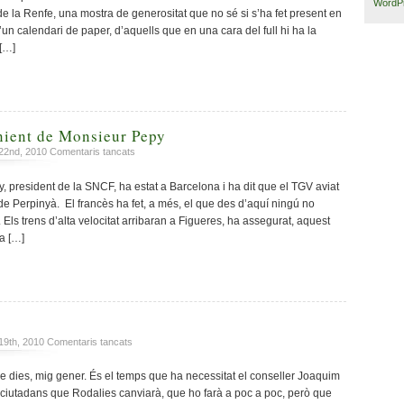
WordPr
al
de la Renfe, una mostra de generositat que no sé si s’ha fet present en
seient
 d’un calendari de paper, d’aquells que en una cara del full hi ha la
 […]
nient de Monsieur Pepy
a
 22nd, 2010
Comentaris tancats
El
discurs
 president de la SNCF, ha estat a Barcelona i ha dit que el TGV aviat
convenient
de Perpinyà. El francès ha fet, a més, el que des d’aquí ningú no
de
 Els trens d’alta velocitat arribaran a Figueres, ha assegurat, aquest
Monsieur
a […]
Pepy
a
19th, 2010
Comentaris tancats
Traspàs
d’erosió
ze dies, mig gener. És el temps que ha necessitat el conseller Joaquim
ciutadans que Rodalies canviarà, que ho farà a poc a poc, però que