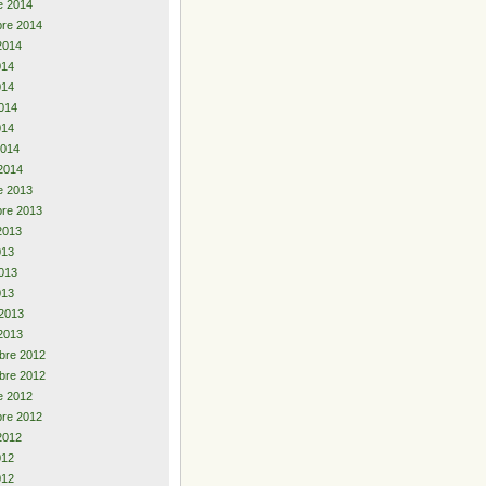
e 2014
re 2014
2014
2014
014
014
014
2014
2014
e 2013
re 2013
2013
013
013
013
 2013
2013
bre 2012
bre 2012
e 2012
re 2012
2012
2012
012