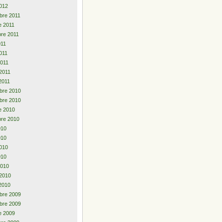
012
bre 2011
e 2011
re 2011
011
011
011
 2011
2011
bre 2010
bre 2010
e 2010
re 2010
2010
010
010
010
2010
 2010
2010
bre 2009
bre 2009
e 2009