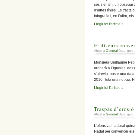
ser, s’entén, un obsequi 
d’altres línies. Es tracta
fotografia i, en l’altra, els
Llegir tot l'article »
El discurs conve
Afegit a
General
Data: gen.
Monsieur Guillaume Pepy,
arribarà a Figueres, des 
s’atrevia: posar una data.
2010. Tota una notícia. H
Llegir tot l'article »
Traspàs d’erosió
Afegit a
General
Data: gen. 
L’ofensiva ha durat quin
Nadal per convèncer els 