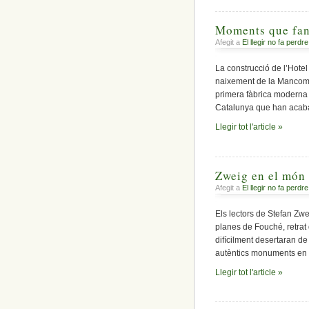
Moments que fan
Afegit a
El llegir no fa perdre
La construcció de l’Hotel
naixement de la Mancomuni
primera fàbrica moderna 
Catalunya que han acaba
Llegir tot l'article »
Zweig en el món 
Afegit a
El llegir no fa perdre
Els lectors de Stefan Zwei
planes de Fouché, retrat 
difícilment desertaran de
autèntics monuments en el
Llegir tot l'article »