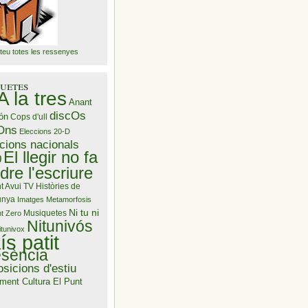
teu totes les ressenyes
uetes
A la tres
Anant
discOs
ón
Cops d'ull
Ons
Eleccions 20-D
cions nacionals
El llegir no fa
0
dre l'escriure
t Avui TV
Històries de
unya
Imatges
Metamorfosis
Ni tu ni
Musiquetes
t Zero
Nitunivós
itunivox
ís patit
esència
sicions d'estiu
ment Cultura El Punt