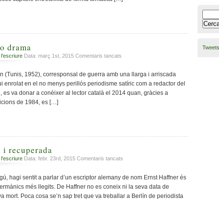
Cerca:
 o drama
Tweets
a
 l'escriure
Data: març 1st, 2015
Comentaris tancats
Guerra,
tragèdia
n (Tunis, 1952), corresponsal de guerra amb una llarga i arriscada
o
vui enrolat en el no menys perillós periodisme satíric com a redactor del
drama
 es va donar a conèixer al lector català el 2014 quan, gràcies a
dicions de 1984, es […]
 i recuperada
a
 l'escriure
Data: febr. 23rd, 2015
Comentaris tancats
Novel·la
cremada
gú, hagi sentit a parlar d’un escriptor alemany de nom Ernst Haffner és
i
s germànics més llegits. De Haffner no es coneix ni la seva data de
recuperada
va mort. Poca cosa se’n sap tret que va treballar a Berlín de periodista