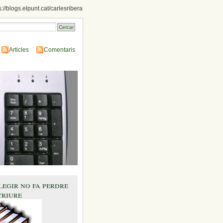
s://blogs.elpunt.cat/carlesribera
Articles
Comentaris
legir no fa perdre
criure