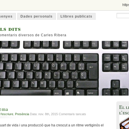
http
ssenyes
Dades personals
Llibres publicats
ls dits
 comentaris diversos de Carles Ribera
El l
nema
l’es
a
 l'escriure
,
Presència
Data: nov. 8th, 2015
Comentaris tancats
Històries
del
art de vida i una producció que ha crescut a un ritme vertiginós el
cinema