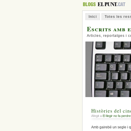
Inici
Totes les re
Escrits amb e
Articles, reportatges i
Històries del ci
Afegit a
El llegir no fa perdre
Amb gairebé un segle i qu