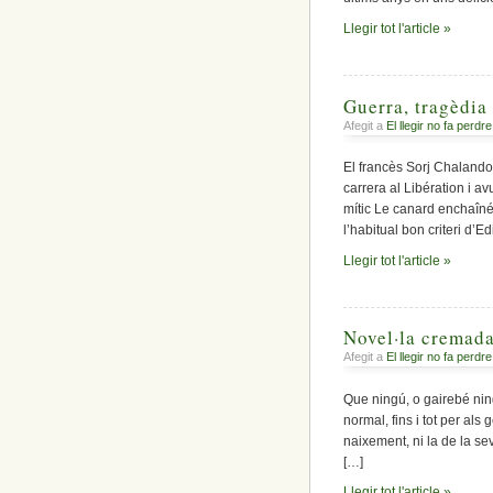
Llegir tot l'article »
Guerra, tragèdia
Afegit a
El llegir no fa perdre
El francès Sorj Chalando
carrera al Libération i a
mític Le canard enchaîné,
l’habitual bon criteri d’E
Llegir tot l'article »
Novel·la cremada
Afegit a
El llegir no fa perdre
Que ningú, o gairebé nin
normal, fins i tot per al
naixement, ni la de la se
[…]
Llegir tot l'article »