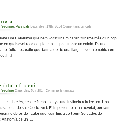
rrera
a
 l'escriure
,
País patit
Data: des. 19th, 2014
Comentaris tancats
La
Catalunya
tadanes de Catalunya que hem voltat una mica fent turisme més d’un cop
guerrera
e en qualsevol racó del planeta t’hi pots trobar un català. És una
ire lúdic i recreatiu que, tanmateix, té una llarga historia empírica en
gut […]
alitat i fricció
a
 l'escriure
Data: des. 5th, 2014
Comentaris tancats
Cercas,
Marco,
i un llibre és, des de fa molts anys, una invitació a la lectura. Una
realitat
a certa de satisfacció. Amb El impostor no hi ha novetat, per tant.
i
goria d’obres de l’autor que, com fins a cert punt Soldados de
fricció
, Anatomía de un […]