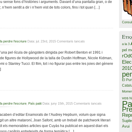
 sense fons d’històries i arguments. Davant d’una pantalla gran, o de
, n’hem sentit a dir i n’hem vist de tots colors, fins i tot quan […]
Consul
Etiq
a
 fa perdre l'escriure
Data: jul. 23rd, 2015
Comentaris tancats
a la 3
E.L.Doctorow
pel m
 d’una pel·lícula de gàngsters dirigida per Robert Benton el 1991 i
rOd
l de figures de Hollywood de la talla de Dustin Hoffman, Nicole Kidman,
Elec
i o Stanley Tucci. El film, tot i no figurar pas entre les joies del gènere
201
]
per
El Pun
Catal
Momen
vos
N
Pa
a
 fa perdre l'escriure
,
País patit
Data: juny 15th, 2015
Comentaris tancats
Pr
En
Cuyàs
Repo
 acaben d’editar Enamorats de l’Audrey Hepburn, volum que signa
t un altre mataroní, Joan Safont, amb un treball de patchwork literari
Suple
it els memorables articles que Cuyàs ha publicat en aquest diari els
Avui
osos capítols entreteixits de forma temàtica […]