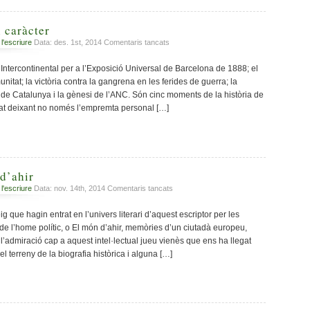
 caràcter
a
 l'escriure
Data: des. 1st, 2014
Comentaris tancats
Moments
que
 Intercontinental per a l’Exposició Universal de Barcelona de 1888; el
fan
tat; la victòria contra la gangrena en les ferides de guerra; la
caràcter
de Catalunya i la gènesi de l’ANC. Són cinc moments de la història de
t deixant no només l’empremta personal […]
d’ahir
a
 l'escriure
Data: nov. 14th, 2014
Comentaris tancats
Zweig
en
g que hagin entrat en l’univers literari d’aquest escriptor per les
el
de l’home polític, o El món d’ahir, memòries d’un ciutadà europeu,
món
 l’admiració cap a aquest intel·lectual jueu vienès que ens ha llegat
d’ahir
 terreny de la biografia històrica i alguna […]