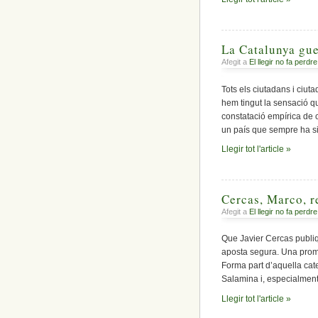
La Catalunya gue
Afegit a
El llegir no fa perdre
Tots els ciutadans i ciu
hem tingut la sensació qu
constatació empírica de ca
un país que sempre ha si
Llegir tot l'article »
Cercas, Marco, re
Afegit a
El llegir no fa perdre
Que Javier Cercas publiqu
aposta segura. Una promes
Forma part d’aquella cate
Salamina i, especialment
Llegir tot l'article »