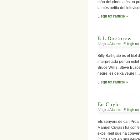
món del cinema és un pou
la més petita del televisor
Llegir tot l'article »
E.L.Doctorow
Afegit a
A la tres
,
El llegir no
Billy Bathgate és el títol
interpretada per un esto
Bruce Willis, Steve Buscem
negre, es deixa veure […
Llegir tot l'article »
En Cuyàs
Afegit a
A la tres
,
El llegir no
Els senyors de can Proa
Manuel Cuyàs i ha confegi
excel·lent que ha convert
últims anys en uns delici