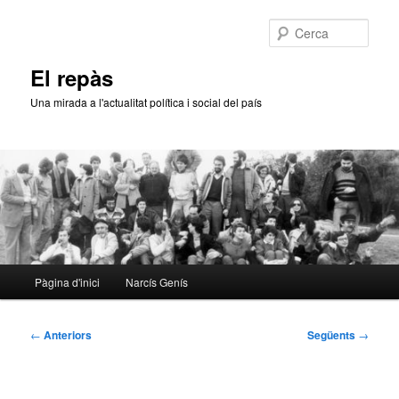
Aneu
al
Cerca
contingut
principal
El repàs
Una mirada a l'actualitat política i social del país
Menú
Pàgina d'inici
Narcís Genís
principal
Navegació
←
Anteriors
Següents
→
per
les
entrades