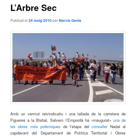
L’Arbre Sec
Publicat el
24 maig 2010
per
Narcís Genís
Amb un vermut reivindicatiu i una tallada de la carretera de
Figueres a la Bisbal, Salvem l’Empordà ha «inaugurat»
una de
les obres més polèmiques
de l’etapa del
conseller
Nadal al
capdavant del Departament de Política Territorial i Obres