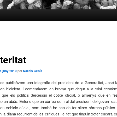
eritat
1 juny 2010
per
Narcís Genís
es publicàvem una fotografia del president de la Generalitat, José Mo
 en bicicleta, i comentàvem en broma que degut a la crisi econòm
a que els polítics deixessin el cotxe oficial, o almenys que en fe
 no un abús. Entenc que un càrrec com el del president del govern cat
en vehicle oficial, com també ho han de fer altres càrrecs públics.
ón la diana recurrent de les crítiques i el fet que tinguin xòfer encara 