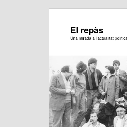
Aneu
al
contingut
El repàs
principal
Una mirada a l'actualitat política