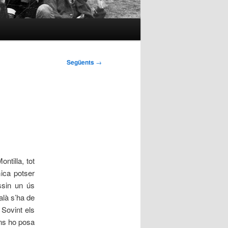
Següents
→
ntilla, tot
ica potser
ssin un ús
alà s’ha de
 Sovint els
ens ho posa