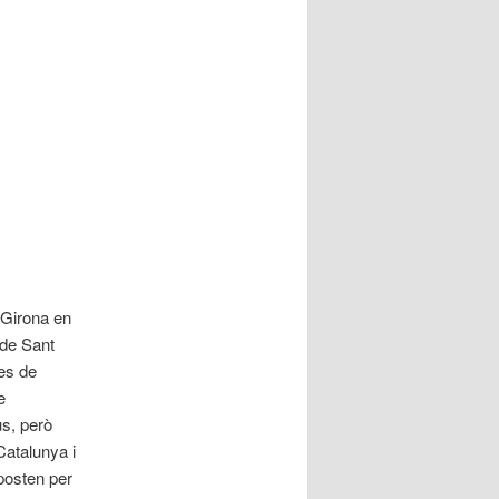
 Girona en
 de Sant
ues de
e
us, però
Catalunya i
posten per