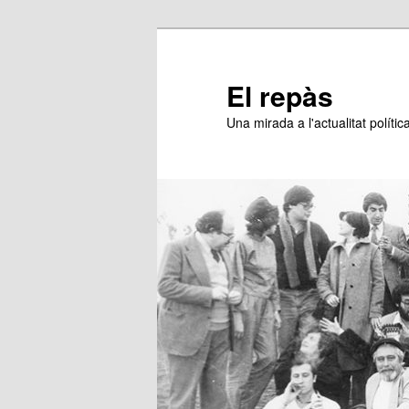
Aneu
al
contingut
El repàs
principal
Una mirada a l'actualitat política