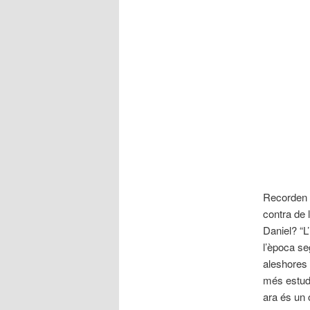
Recorden a
contra de l
Daniel? “L
l’època se
aleshores 
més estudi
ara és un