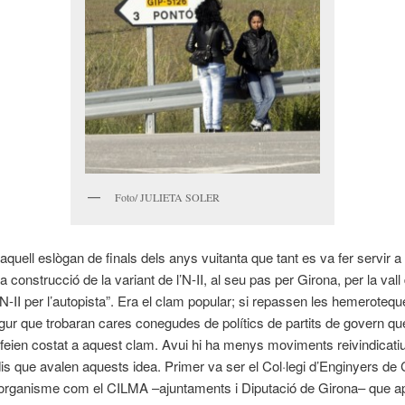
Foto/ JULIETA SOLER
quell eslògan de finals dels anys vuitanta que tant es va fer servir a
a construcció de la variant de l’N-II, al seu pas per Girona, per la vall
’N-II per l’autopista”. Era el clam popular; si repassen les hemeroteq
gur que trobaran cares conegudes de polítics de partits de govern qu
feien costat a aquest clam. Avui hi ha menys moviments reivindicati
s que avalen aquests idea. Primer va ser el Col·legi d’Enginyers de 
 organisme com el CILMA –ajuntaments i Diputació de Girona– que a