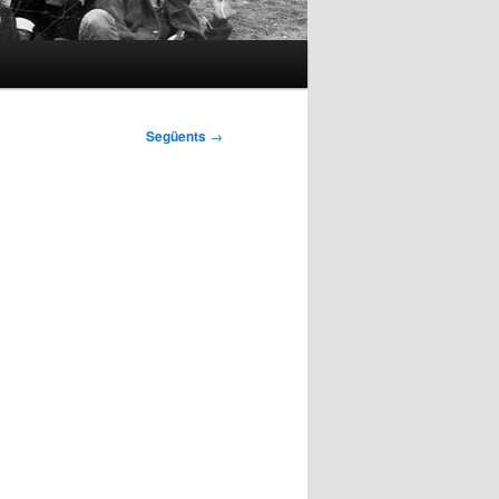
Següents
→