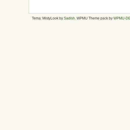
Tema: MistyLook by
Sadish
. WPMU Theme pack by
WPMU-D