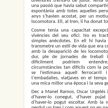
divendres trenta-u de juliol. Tenia 
una passió que havia sabut comparti
espontània amb totes aquelles perso
anys s’havien acostat, per un motiu
locomotora. Ell, al tren, li ha donat to
Cosme tenia una capacitat excepci
vivències del seu ofici. No es trac
simples anècdotes. En ell hi havia
transmetre un estil de vida que era 
amb la desaparició de les locomotor
dur, ple de jornades de treball 
difícilment podríem entendr
circumstàncies tan difícils com la p
se l’estimava aquell ferrocarril 
t’embadalies, viatjaves en el temps 
una mica millor una època i la seva g
Dec a Manel Ramos, Oscar Urgelés i
d’haver-lo conegut, d’haver puja
d’haver-lo pogut escoltar. Amb l
perdut un tren i com aquest no en pa