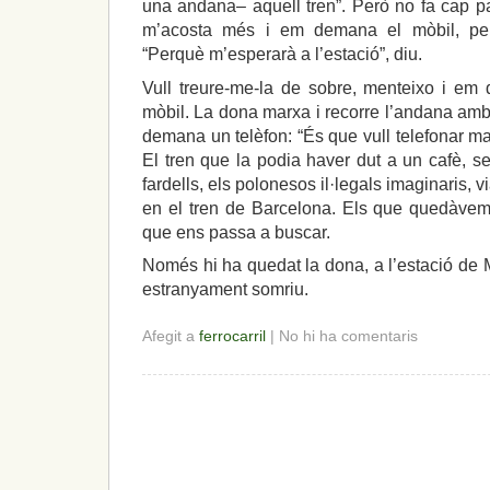
una andana– aquell tren”. Però no fa cap pa
m’acosta més i em demana el mòbil, per
“Perquè m’esperarà a l’estació”, diu.
Vull treure-me-la de sobre, menteixo i em 
mòbil. La dona marxa i recorre l’andana amb
demana un telèfon: “És que vull telefonar ma 
El tren que la podia haver dut a un cafè, s
fardells, els polonesos il·legals imaginaris, 
en el tren de Barcelona. Els que quedàvem
que ens passa a buscar.
Només hi ha quedat la dona, a l’estació de 
estranyament somriu.
Afegit a
ferrocarril
| No hi ha comentaris