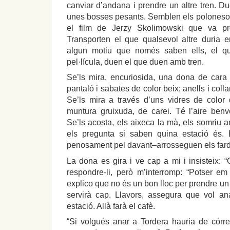
canviar d’andana i prendre un altre tren. 
unes bosses pesants. Semblen els polonesos
el film de Jerzy Skolimowski que va pro
Transporten el que qualsevol altre duria 
algun motiu que només saben ells, el q
pel·lícula, duen el que duen amb tren.
Se’ls mira, encuriosida, una dona de cara r
pantaló i sabates de color beix; anells i collar
Se’ls mira a través d’uns vidres de color
muntura gruixuda, de carei. Té l’aire benv
Se’ls acosta, els aixeca la mà, els somriu 
els pregunta si saben quina estació és. 
penosament pel davant–arrosseguen els farde
La dona es gira i ve cap a mi i insisteix: “
respondre-li, però m’interromp: “Potser em
explico que no és un bon lloc per prendre un 
servirà cap. Llavors, assegura que vol an
estació. Allà farà el cafè.
“Si volgués anar a Tordera hauria de córre