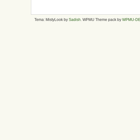
Tema: MistyLook by
Sadish
. WPMU Theme pack by
WPMU-D