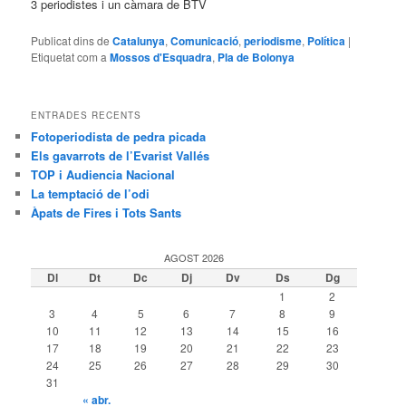
3 periodistes i un càmara de BTV
Publicat dins de
Catalunya
,
Comunicació
,
periodisme
,
Política
|
Etiquetat com a
Mossos d'Esquadra
,
Pla de Bolonya
ENTRADES RECENTS
Fotoperiodista de pedra picada
Els gavarrots de l’Evarist Vallés
TOP i Audiencia Nacional
La temptació de l’odi
Àpats de Fires i Tots Sants
AGOST 2026
Dl
Dt
Dc
Dj
Dv
Ds
Dg
1
2
3
4
5
6
7
8
9
10
11
12
13
14
15
16
17
18
19
20
21
22
23
24
25
26
27
28
29
30
31
« abr.