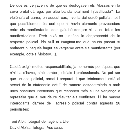
De què es venjaven o de què es desfogaven els Mossos en la
seva brutal càrrega, per altra banda totalment injustificada? La
violència al carrer, en aquest cas, venia del cordó policial, tot i
que possiblement és cert que hi havia elements provocadors
entre els manifestants, com gairebé sempre hi ha en totes les
manifestacions. Però això no justifica la desproporció de la
resposta policial. No vull ni imaginar-me què hauria passat si
realment hi hagués hagut salvatgisme entre els manifestants (per
exemple, còtels Molotov…).
Caldrà exigir moltes responsabilitats, ja no només polítiques, que
n’hi ha d’haver, sinó també judicials i professionals. No pot ser
que un cos policial, armat i preparat, i que teòricament està al
servei de la ciutadania actuï de manera descontrolada o amb
unes obscures intencions que responen més a una venjança o
represàlia que al seu deure d’evitar els conflictes. Hi ha massa
interrogants darrere de l’agressió policial contra aquests 26
periodistes:
Toni Albir, fotògraf de l’agència Efe
David Atzira, fotògraf
free-lance