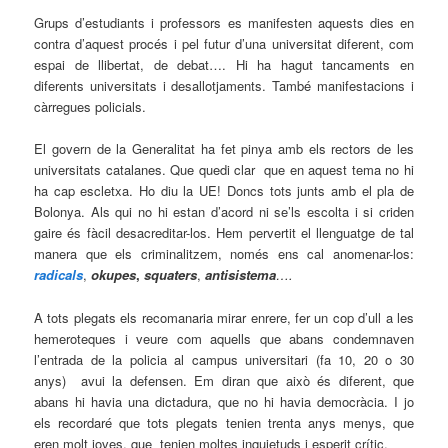
Grups d’estudiants i professors es manifesten aquests dies en
contra d’aquest procés i pel futur d’una universitat diferent, com
espai de llibertat, de debat…. Hi ha hagut tancaments en
diferents universitats i desallotjaments. També manifestacions i
càrregues policials.
El govern de la Generalitat ha fet pinya amb els rectors de les
universitats catalanes. Que quedi clar que en aquest tema no hi
ha cap escletxa. Ho diu la UE! Doncs tots junts amb el pla de
Bolonya. Als qui no hi estan d’acord ni se’ls escolta i si criden
gaire és fàcil desacreditar-los. Hem pervertit el llenguatge de tal
manera que els criminalitzem, només ens cal anomenar-los:
radicals
,
okupes
,
squaters
,
antisistema
….
A tots plegats els recomanaria mirar enrere, fer un cop d’ull a les
hemeroteques i veure com aquells que abans condemnaven
l’entrada de la policia al campus universitari (fa 10, 20 o 30
anys) avui la defensen. Em diran que això és diferent, que
abans hi havia una dictadura, que no hi havia democràcia. I jo
els recordaré que tots plegats tenien trenta anys menys, que
eren molt joves, que tenien moltes inquietuds i esperit crític.