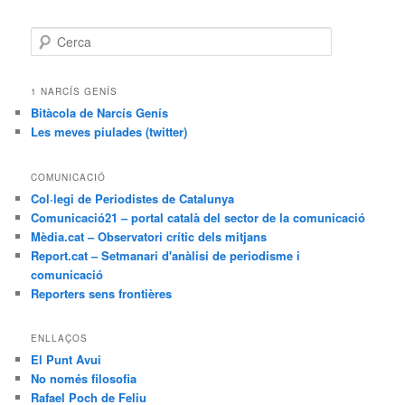
C
e
r
c
1 NARCÍS GENÍS
a
Bitàcola de Narcís Genís
Les meves piulades (twitter)
COMUNICACIÓ
Col·legi de Periodistes de Catalunya
Comunicació21 – portal català del sector de la comunicació
Mèdia.cat – Observatori crític dels mitjans
Report.cat – Setmanari d'anàlisi de periodisme i
comunicació
Reporters sens frontières
ENLLAÇOS
El Punt Avui
No només filosofia
Rafael Poch de Feliu