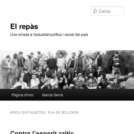
Aneu
Aneu
al
al
Cerca
contingut
contingut
principal
secundari
El repàs
Una mirada a l'actualitat política i social del país
Menú
Pàgina d'inici
Narcís Genís
principal
ARXIU D'ETIQUETES:
PLA DE BOLONYA
Contra l’esperit crític