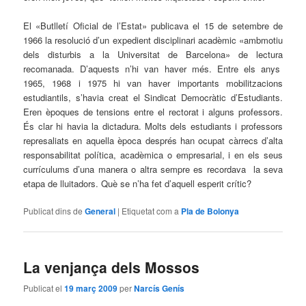
El «Butlletí Oficial de l’Estat» publicava el 15 de setembre de
1966 la resolució d’un expedient disciplinari acadèmic «ambmotiu
dels disturbis a la Universitat de Barcelona» de lectura
recomanada. D’aquests n’hi van haver més. Entre els anys
1965, 1968 i 1975 hi van haver importants mobilitzacions
estudiantils, s’havia creat el Sindicat Democràtic d’Estudiants.
Eren èpoques de tensions entre el rectorat i alguns professors.
És clar hi havia la dictadura. Molts dels estudiants i professors
represaliats en aquella època després han ocupat càrrecs d’alta
responsabilitat política, acadèmica o empresarial, i en els seus
currículums d’una manera o altra sempre es recordava la seva
etapa de lluitadors. Què se n’ha fet d’aquell esperit crític?
Publicat dins de
General
|
Etiquetat com a
Pla de Bolonya
La venjança dels Mossos
Publicat el
19 març 2009
per
Narcís Genís