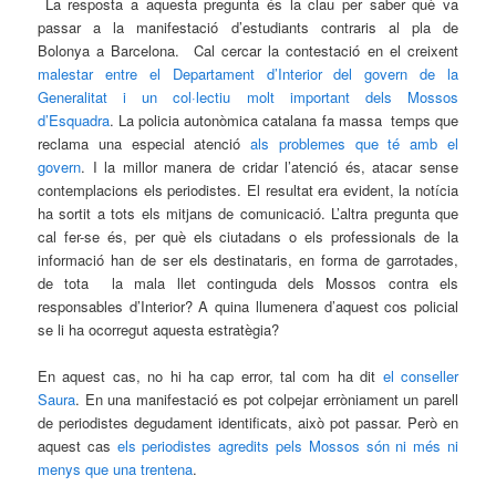
La resposta a aquesta pregunta és la clau per saber què va
passar a la manifestació d’estudiants contraris al pla de
Bolonya a Barcelona. Cal cercar la contestació en el creixent
malestar entre el Departament d’Interior del govern de la
Generalitat i un col·lectiu molt important dels Mossos
d’Esquadra
. La policia autonòmica catalana fa massa temps que
reclama una especial atenció
als problemes que té amb el
govern
. I la millor manera de cridar l’atenció és, atacar sense
contemplacions els periodistes. El resultat era evident, la notícia
ha sortit a tots els mitjans de comunicació. L’altra pregunta que
cal fer-se és, per què els ciutadans o els professionals de la
informació han de ser els destinataris, en forma de garrotades,
de tota la mala llet continguda dels Mossos contra els
responsables d’Interior? A quina llumenera d’aquest cos policial
se li ha ocorregut aquesta estratègia?
En aquest cas, no hi ha cap error, tal com ha dit
el conseller
Saura
. En una manifestació es pot colpejar erròniament un parell
de periodistes degudament identificats, això pot passar. Però en
aquest cas
els periodistes agredits pels Mossos són ni més ni
menys que una trentena
.