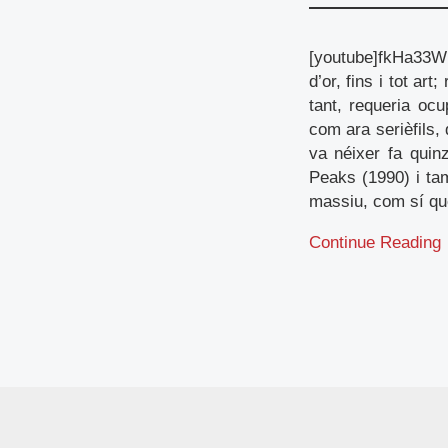
[youtube]fkHa33W
d’or, fins i tot ar
tant, requeria oc
com ara serièfils,
va néixer fa quin
Peaks (1990) i tam
massiu, com sí qu
Continue Reading