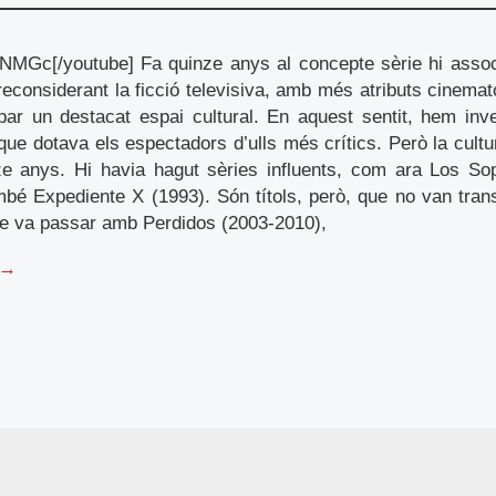
NMGc[/youtube] Fa quinze anys al concepte sèrie hi asso
t; reconsiderant la ficció televisiva, amb més atributs cinemat
upar un destacat espai cultural. En aquest sentit, hem inv
 que dotava els espectadors d’ulls més crítics. Però la cultu
ze anys. Hi havia hagut sèries influents, com ara Los So
bé Expediente X (1993). Són títols, però, que no van tran
e va passar amb Perdidos (2003-2010),
 →