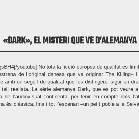
«DARK», EL MISTERI QUE VE D’ALEMANYA
H4[/youtube] No tota la ficció europea de qualitat es limita
strena de l’original danesa que va originar The Killing– 
e amb un segell de qualitat que les distingeix, sigui en dr
e tall realista. La sèrie alemanya Dark, que es pot veure a l
sta de l’audiovisual continental per tenir en compte dins l’al
a és clàssica, fins i tot l’escenari –un petit poble a la Selv
 →