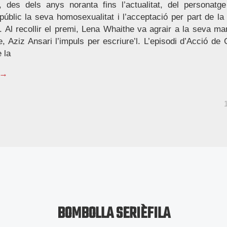
ó, des dels anys noranta fins l’actualitat, del personat
úblic la seva homosexualitat i l’acceptació per part de la
 Al recollir el premi, Lena Whaithe va agrair a la seva mare
e, Aziz Ansari l’impuls per escriure’l. L’episodi d’Acció de
 la
 →
BOMBOLLA SERIÈFILA