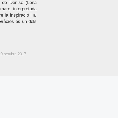
ge de Denise (Lena
 mare, interpretada
 la inspiració i al
 Gràcies és un dels
10 octubre 2017