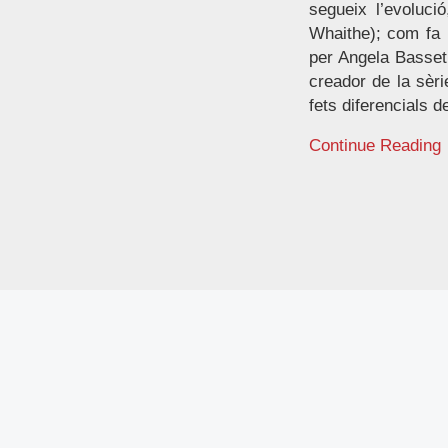
segueix l’evoluci
Whaithe); com fa p
per Angela Basset.
creador de la sèri
fets diferencials de
Continue Reading