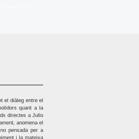
19 febrer 2017
 el diàleg entre el
olidors quant a la
ds directes a Julio
ivament, anomena el
t, no pensada per a
niment i la mateixa