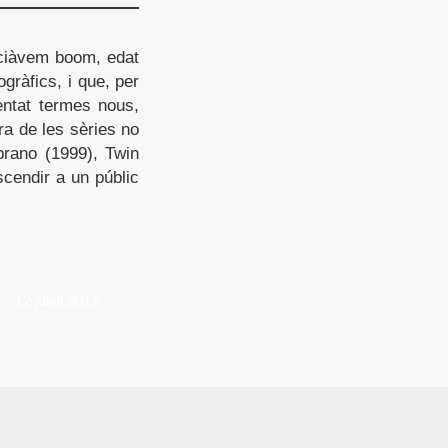
ciàvem boom, edat
ogràfics, i que, per
entat termes nous,
ra de les sèries no
prano (1999), Twin
scendir a un públic
12 juliol 2017