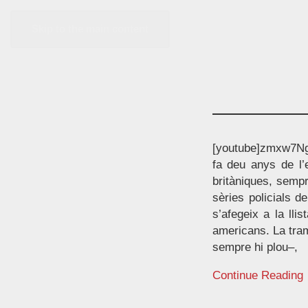
Skip to the main content
[youtube]zmxw7NgsB
fa deu anys de l’e
britàniques, sempr
sèries policials d
s’afegeix a la lli
americans. La tram
sempre hi plou–,
Continue Reading