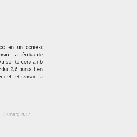
oc en un context
evisió. La pèrdua de
 va ser tercera amb
dut 2,6 punts i en
m el retrovisor, la
19 març 2017