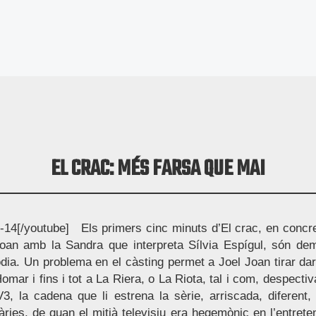
EL CRAC: MÉS FARSA QUE MAI
14[/youtube] Els primers cinc minuts d’El crac, en concret
oan amb la Sandra que interpreta Sílvia Espígul, són dem
dia. Un problema en el càsting permet a Joel Joan tirar dar
omar i fins i tot a La Riera, o La Riota, tal i com, despect
V3, la cadena que li estrena la sèrie, arriscada, diferen
àries, de quan el mitjà televisiu era hegemònic en l’entrete