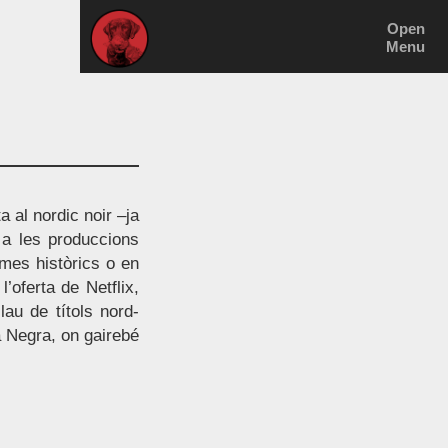
Open
Menu
 al nordic noir –ja
i a les produccions
ames històrics o en
’oferta de Netflix,
lau de títols nord-
a Negra, on gairebé