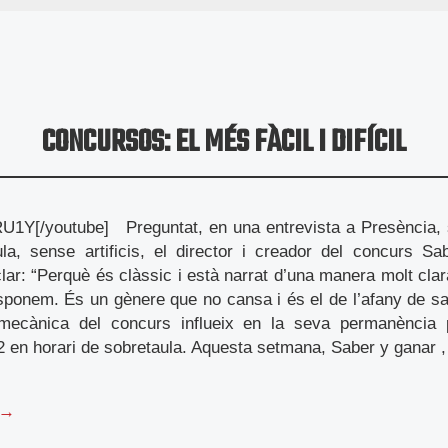
CONCURSOS: EL MÉS FÀCIL I DIFÍCIL
U1Y[/youtube] Preguntat, en una entrevista a Presència, s
ula, sense artificis, el director i creador del concurs S
clar: “Perquè és clàssic i està narrat d’una manera molt clar
ponem. És un gènere que no cansa i és el de l’afany de sa
 mecànica del concurs influeix en la seva permanència 
2 en horari de sobretaula. Aquesta setmana, Saber y ganar 
 →