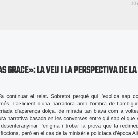
10
AS GRACE»: LA VEU I LA PERSPECTIVA DE LA
Fa continuar el relat. Sobretot perquè qui l’explica sap c
més, l’al·licient d’una narradora amb l’ombra de l’ambigü
criada d’aparença dolça, de mirada tan blava com a voltes
ura narrativa basada en les converses entre qui sap el que v
, desenteranyinar l’enigma i trobar la prova que la redime
ficcions, però en el cas de la minisèrie policíaca d’època Al