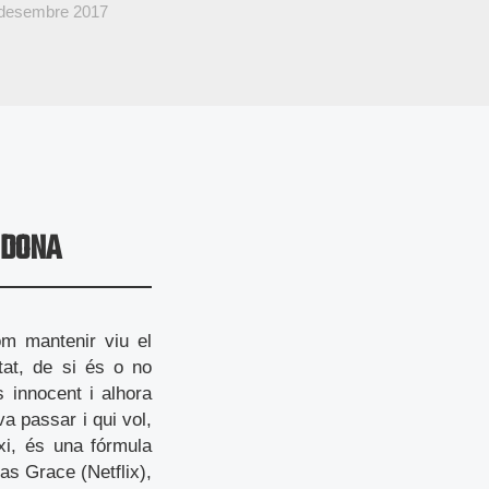
 desembre 2017
 DONA
om mantenir viu el
itat, de si és o no
 innocent i alhora
a passar i qui vol,
ixi, és una fórmula
ias Grace (Netflix),