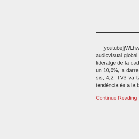
[youtube]jWLhwb
audiovisual global 
lideratge de la ca
un 10,6%, a darre
sis, 4,2. TV3 va t
tendència és a la 
Continue Reading