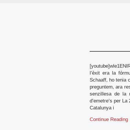
[youtube]wle1ENlR
l’èxit era la fórm
Schaaff, ho tenia 
preguntem, ara res
senzillesa de la
d’emetre’s per La 
Catalunya i
Continue Reading