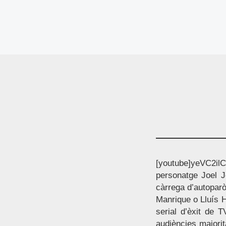
[youtube]yeVC2ilC-
personatge Joel J
càrrega d’autoparò
Manrique o Lluís H
serial d’èxit de T
audiències majorit