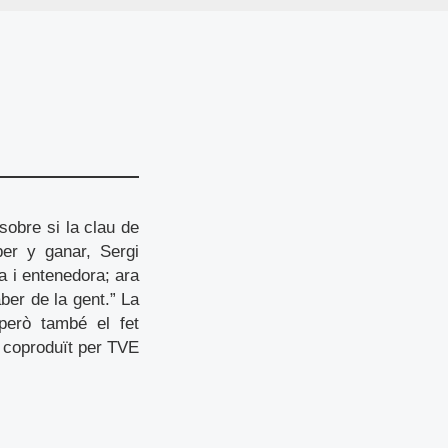
obre si la clau de
aber y ganar, Sergi
a i entenedora; ara
ber de la gent.” La
però també el fet
, coproduït per TVE