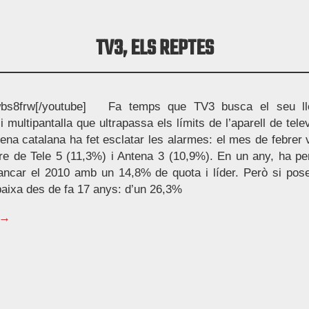
TV3, ELS REPTES
s8frw[/youtube] Fa temps que TV3 busca el seu ll
i multipantalla que ultrapassa els límits de l’aparell de tel
dena catalana ha fet esclatar les alarmes: el mes de febrer
re de Tele 5 (11,3%) i Antena 3 (10,9%). En un any, ha per
ancar el 2010 amb un 14,8% de quota i líder. Però si pose
baixa des de fa 17 anys: d’un 26,3%
 →