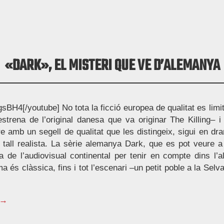
«DARK», EL MISTERI QUE VE D’ALEMANYA
H4[/youtube] No tota la ficció europea de qualitat es limita
strena de l’original danesa que va originar The Killing– 
e amb un segell de qualitat que les distingeix, sigui en dr
e tall realista. La sèrie alemanya Dark, que es pot veure a l
sta de l’audiovisual continental per tenir en compte dins l’al
a és clàssica, fins i tot l’escenari –un petit poble a la Selv
 →