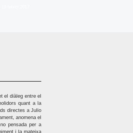
19 febrer 2017
 el diàleg entre el
olidors quant a la
ds directes a Julio
ivament, anomena el
t, no pensada per a
niment i la mateixa