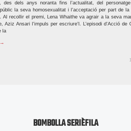
ó, des dels anys noranta fins l’actualitat, del personat
úblic la seva homosexualitat i l’acceptació per part de la
 Al recollir el premi, Lena Whaithe va agrair a la seva mare
e, Aziz Ansari l’impuls per escriure’l. L’episodi d’Acció de
 la
 →
BOMBOLLA SERIÈFILA