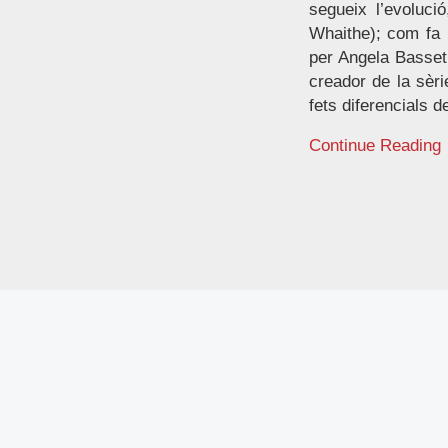
segueix l’evoluci
Whaithe); com fa p
per Angela Basset.
creador de la sèri
fets diferencials de
Continue Reading