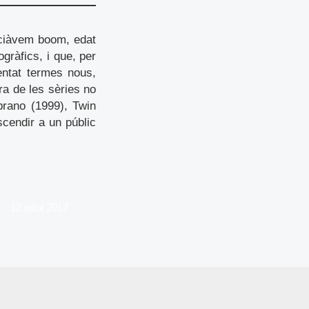
ciàvem boom, edat
ogràfics, i que, per
entat termes nous,
ra de les sèries no
prano (1999), Twin
scendir a un públic
12 juliol 2017