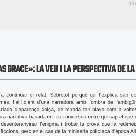
10
AS GRACE»: LA VEU I LA PERSPECTIVA DE LA
Fa continuar el relat. Sobretot perquè qui l’explica sap c
més, l’al·licient d’una narradora amb l’ombra de l’ambigü
criada d’aparença dolça, de mirada tan blava com a voltes
ura narrativa basada en les converses entre qui sap el que v
, desenteranyinar l’enigma i trobar la prova que la redime
ficcions, però en el cas de la minisèrie policíaca d’època Al