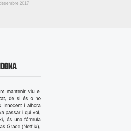
 desembre 2017
 DONA
om mantenir viu el
itat, de si és o no
 innocent i alhora
a passar i qui vol,
ixi, és una fórmula
ias Grace (Netflix),