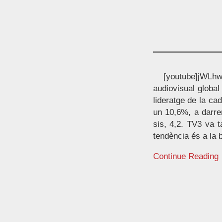
[youtube]jWLhwb
audiovisual global 
lideratge de la ca
un 10,6%, a darre
sis, 4,2. TV3 va t
tendència és a la 
Continue Reading