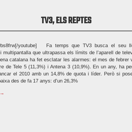
TV3, ELS REPTES
s8frw[/youtube] Fa temps que TV3 busca el seu ll
i multipantalla que ultrapassa els límits de l’aparell de tel
dena catalana ha fet esclatar les alarmes: el mes de febrer
re de Tele 5 (11,3%) i Antena 3 (10,9%). En un any, ha per
ancar el 2010 amb un 14,8% de quota i líder. Però si pose
baixa des de fa 17 anys: d’un 26,3%
 →