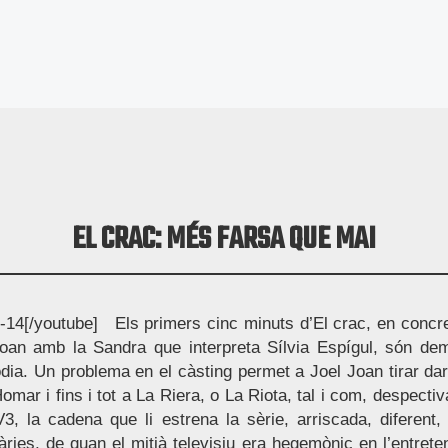
EL CRAC: MÉS FARSA QUE MAI
14[/youtube] Els primers cinc minuts d’El crac, en concret
oan amb la Sandra que interpreta Sílvia Espígul, són dem
dia. Un problema en el càsting permet a Joel Joan tirar dar
omar i fins i tot a La Riera, o La Riota, tal i com, despect
V3, la cadena que li estrena la sèrie, arriscada, diferen
àries, de quan el mitjà televisiu era hegemònic en l’entrete