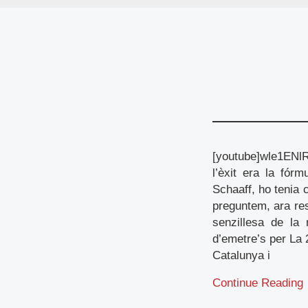
[youtube]wle1ENlR
l’èxit era la fórm
Schaaff, ho tenia 
preguntem, ara res
senzillesa de la
d’emetre’s per La 
Catalunya i
Continue Reading