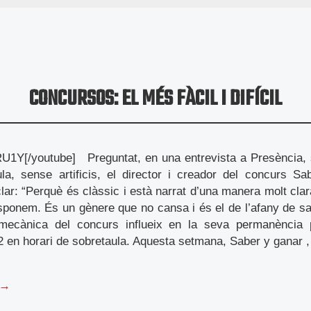
CONCURSOS: EL MÉS FÀCIL I DIFÍCIL
U1Y[/youtube] Preguntat, en una entrevista a Presència, s
ula, sense artificis, el director i creador del concurs S
clar: “Perquè és clàssic i està narrat d’una manera molt clar
ponem. És un gènere que no cansa i és el de l’afany de sa
 mecànica del concurs influeix en la seva permanència 
2 en horari de sobretaula. Aquesta setmana, Saber y ganar 
 →