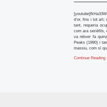
[youtube]fkHa33W
d’or, fins i tot ar
tant, requeria oc
com ara serièfils,
va néixer fa quin
Peaks (1990) i tam
massiu, com sí qu
Continue Reading