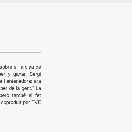
obre si la clau de
aber y ganar, Sergi
a i entenedora; ara
ber de la gent.” La
però també el fet
, coproduït per TVE