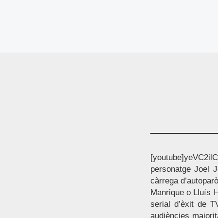
[youtube]yeVC2ilC-
personatge Joel J
càrrega d’autoparò
Manrique o Lluís H
serial d’èxit de T
audiències majorit