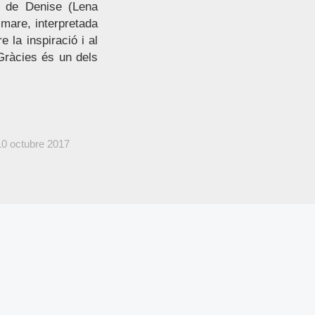
ge de Denise (Lena
 mare, interpretada
 la inspiració i al
 Gràcies és un dels
10 octubre 2017