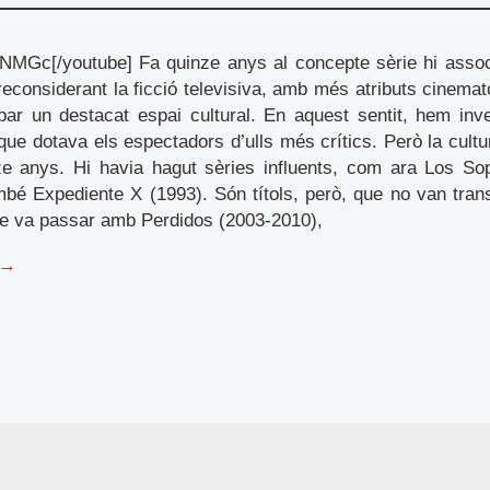
NMGc[/youtube] Fa quinze anys al concepte sèrie hi asso
t; reconsiderant la ficció televisiva, amb més atributs cinemat
upar un destacat espai cultural. En aquest sentit, hem inv
 que dotava els espectadors d’ulls més crítics. Però la cultu
ze anys. Hi havia hagut sèries influents, com ara Los So
bé Expediente X (1993). Són títols, però, que no van tran
e va passar amb Perdidos (2003-2010),
 →