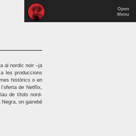
Open
Menu
 al nordic noir –ja
i a les produccions
ames històrics o en
’oferta de Netflix,
lau de títols nord-
a Negra, on gairebé