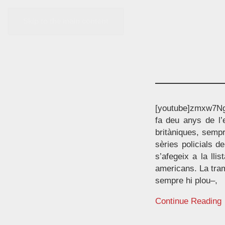
Skip to the main content
[youtube]zmxw7NgsB
fa deu anys de l’e
britàniques, sempr
sèries policials d
s’afegeix a la lli
americans. La tram
sempre hi plou–,
Continue Reading