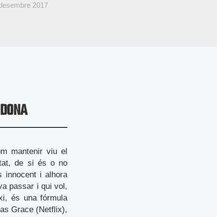
 desembre 2017
 DONA
om mantenir viu el
itat, de si és o no
 innocent i alhora
a passar i qui vol,
ixi, és una fórmula
ias Grace (Netflix),