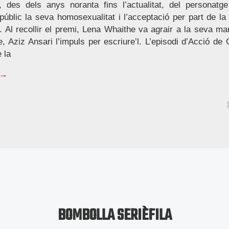
ó, des dels anys noranta fins l’actualitat, del personat
úblic la seva homosexualitat i l’acceptació per part de la
 Al recollir el premi, Lena Whaithe va agrair a la seva mare
e, Aziz Ansari l’impuls per escriure’l. L’episodi d’Acció de
 la
 →
BOMBOLLA SERIÈFILA