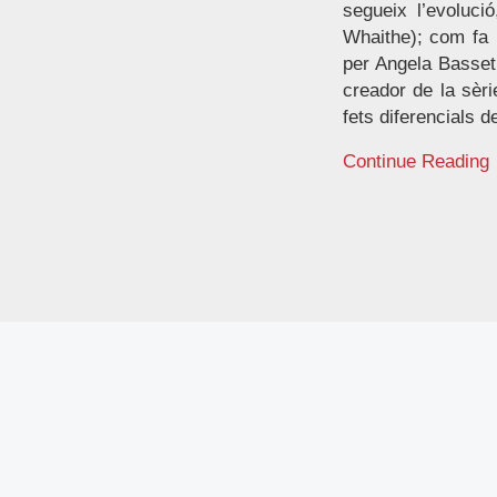
segueix l’evoluci
Whaithe); com fa p
per Angela Basset.
creador de la sèri
fets diferencials de
Continue Reading