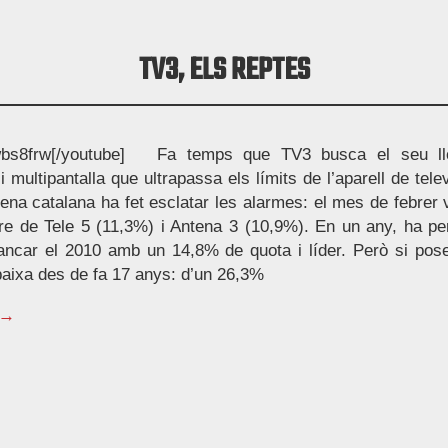
TV3, ELS REPTES
s8frw[/youtube] Fa temps que TV3 busca el seu ll
i multipantalla que ultrapassa els límits de l’aparell de tel
dena catalana ha fet esclatar les alarmes: el mes de febrer
re de Tele 5 (11,3%) i Antena 3 (10,9%). En un any, ha per
ancar el 2010 amb un 14,8% de quota i líder. Però si pose
baixa des de fa 17 anys: d’un 26,3%
 →