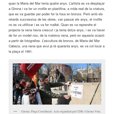
quan la Maria del Mar tenia quatre anys. L’artista es va desplaçar
a Girona i va fer un motlle en plastilina, a mida real de la criatura,
que es va guardar per poder fer la fosa en bronze. Però amb els
retards successius de les obres, van passar els anys, el motlle
no es va utilitzar i es va fer malbé. Quan es va reprendre el
projecte la nena havia crescut i ja tenia dotze anys, i es va haver
de fer un model nou, de la mateixa nena, però en aquesta ocasió
a partir de fotografies. L’escultura de bronze, de Maria del Mar
Cabeza, una nena que avui ja té quaranta anys, es va col·locar a
la plaça el 1991.
Girona. Plaça Constitució. Acte organitzat pel CDR i Girona Vota.