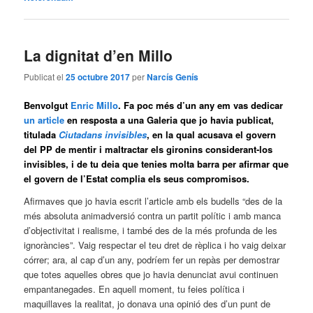
La dignitat d’en Millo
Publicat el
25 octubre 2017
per
Narcís Genís
Benvolgut
Enric Millo
. Fa poc més d’un any em vas dedicar
un article
en resposta a una Galeria que jo havia publicat,
titulada
Ciutadans invisibles
, en la qual acusava el govern
del PP de mentir i maltractar els gironins considerant-los
invisibles, i de tu deia que tenies molta barra per afirmar que
el govern de l’Estat complia els seus compromisos.
Afirmaves que jo havia escrit l’article amb els budells “des de la
més absoluta animadversió contra un partit polític i amb manca
d’objectivitat i realisme, i també des de la més profunda de les
ignoràncies”. Vaig respectar el teu dret de rèplica i ho vaig deixar
córrer; ara, al cap d’un any, podríem fer un repàs per demostrar
que totes aquelles obres que jo havia denunciat avui continuen
empantanegades. En aquell moment, tu feies política i
maquillaves la realitat, jo donava una opinió des d’un punt de