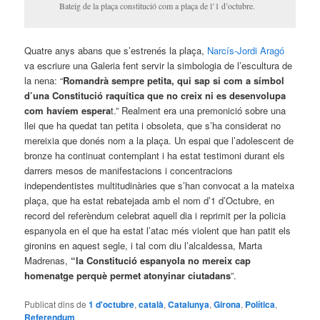
Bateig de la plaça constitució com a plaça de l’1 d’octubre.
Quatre anys abans que s’estrenés la plaça,
Narcís-Jordi Aragó
va escriure una Galeria fent servir la simbologia de l’escultura de
la nena: “
Romandrà sempre petita, qui sap si com a símbol
d’una Constitució raquítica que no creix ni es desenvolupa
com havíem espera
t.” Realment era una premonició sobre una
llei que ha quedat tan petita i obsoleta, que s’ha considerat no
mereixia que donés nom a la plaça. Un espai que l’adolescent de
bronze ha continuat contemplant i ha estat testimoni durant els
darrers mesos de manifestacions i concentracions
independentistes multitudinàries que s’han convocat a la mateixa
plaça, que ha estat rebatejada amb el nom d’1 d’Octubre, en
record del referèndum celebrat aquell dia i reprimit per la policia
espanyola en el que ha estat l’atac més violent que han patit els
gironins en aquest segle, i tal com diu l’alcaldessa, Marta
Madrenas,
“la Constitució espanyola no mereix cap
homenatge perquè permet atonyinar ciutadans
”.
Publicat dins de
1 d'octubre
,
català
,
Catalunya
,
Girona
,
Política
,
Referendum