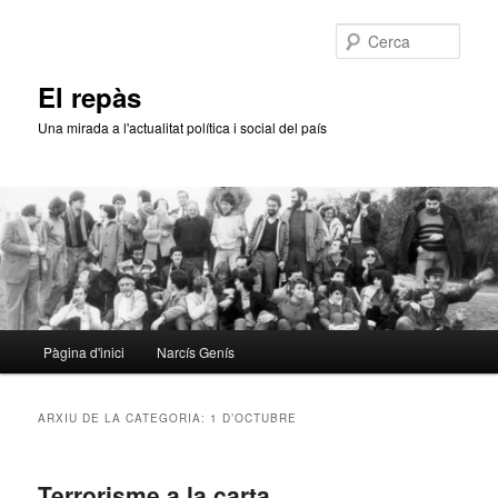
Aneu
Aneu
al
al
Cerca
contingut
contingut
principal
secundari
El repàs
Una mirada a l'actualitat política i social del país
Menú
Pàgina d'inici
Narcís Genís
principal
ARXIU DE LA CATEGORIA:
1 D’OCTUBRE
Terrorisme a la carta