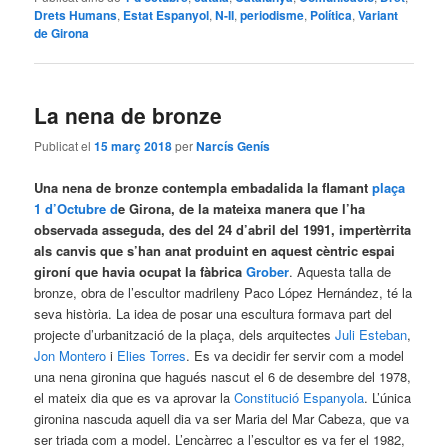
Drets Humans
,
Estat Espanyol
,
N-II
,
periodisme
,
Política
,
Variant
de Girona
La nena de bronze
Publicat el
15 març 2018
per
Narcís Genís
Una nena de bronze contempla embadalida la flamant
plaça
1 d’Octubre d
e Girona, de la mateixa manera que l’ha
observada asseguda, des del 24 d’abril del 1991, impertèrrita
als canvis que s’han anat produint en aquest cèntric espai
gironí que havia ocupat la fàbrica
Grober
. Aquesta talla de
bronze, obra de l’escultor madrileny Paco López Hernández, té la
seva història. La idea de posar una escultura formava part del
projecte d’urbanització de la plaça, dels arquitectes
Juli Esteban
,
Jon Montero
i
Elies Torres
. Es va decidir fer servir com a model
una nena gironina que hagués nascut el 6 de desembre del 1978,
el mateix dia que es va aprovar la
Constitució Espanyola
. L’única
gironina nascuda aquell dia va ser Maria del Mar Cabeza, que va
ser triada com a model. L’encàrrec a l’escultor es va fer el 1982,