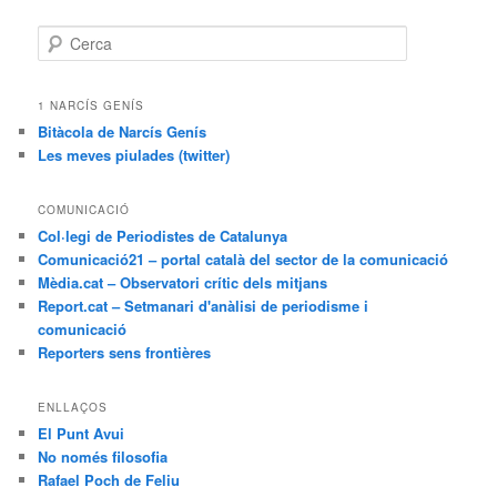
C
e
r
c
1 NARCÍS GENÍS
a
Bitàcola de Narcís Genís
Les meves piulades (twitter)
COMUNICACIÓ
Col·legi de Periodistes de Catalunya
Comunicació21 – portal català del sector de la comunicació
Mèdia.cat – Observatori crític dels mitjans
Report.cat – Setmanari d'anàlisi de periodisme i
comunicació
Reporters sens frontières
ENLLAÇOS
El Punt Avui
No només filosofia
Rafael Poch de Feliu