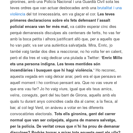
gironines, amb una Policía Nacional i una Guardià Civil sota les
teves ordres que van actuar desbocades amb una
brutalitat i una
violència
del tot innecessària, em va glaçar el cor.
Les teves
primeres declaracions sobre els fets defensant l’assalt
policial encara van fer més mal,
va caldre esperar cinc dies
perquè demanessis disculpes als centenars de ferits, ho vas fer
amb la boca petita i alhora justificant allò que, per a aquells que
ho van patir, va ser una autèntica salvatjada. Mira, Enric, jo
també vaig tardar dos dies a reaccionar, no ho volia fer en calent,
però el dia tres et vaig dedicar una piulada a Twitter: “
Enric Millo
ets una persona indigna. Les teves mentides són
incendiàries i busquen que hi hagi violència.
” Ho reconec,
aquesta vegada em vaig deixar anar, però era el que pensava en
aquell moment i ho continuo pensant ara. Que no vas veure el
que ens vau fer? Jo ho vaig viure, igual que els teus amics,
veïns, coneguts, gent del teu barri de Girona, aquells amb els
quals tu durant anys coincidies cada dia al carrer, a la fleca, al
bar, al col·legi Verd, on anàveu a votar en les diferents
convocatòries electorals.
Tots ells gironins, gent del carrer
normal que van ser colpejats, alguns de manera salvatge,
per la policia. De veritat creus que n’hi ha prou de demanar
disculpes? Podràs tornar a mirar tota aquesta gent als ulls?