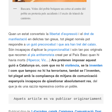
Bascara. Veïns del poble bolquen un cotxe al centre del
poble en protesta pels accidents i l’excès de trànsit de
camions.
Quan un estat converteix la
llibertat d’expressió
i el
dret de
manifestació
en delictes tan greus, tot plegat només pot
respondre a
un guió preconcebut i que ara han tret del calaix.
Són incapaços d’aplicar la
proporcionalitat
i són tan poc originals
que recorren
al pla antiterrorista
creat per al País Basc quan hi
havia morts (
Hipercor
,
Vic
…)
Ara pretenen imposar aquest
guió a Catalunya on, com que no hi
violència
, se la
inventen
i com que tampoc no hi ha terrorisme, també se l’inventen,
tot plegat amb la complaença
de mitjans de comunicació
espanyols incapaços de qüestionar absolutament res
, del
que ja és una
razzia
repressiva contra un poble.
Aquets article es va publicar originariament el d
Publicat dins de
1 d'octubre
,
català
,
Catalunya
,
Comunicació
,
Dret
,