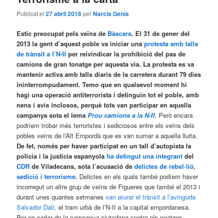
Publicat el
27 abril 2018
per
Narcís Genís
Estic preocupat pels veïns de
Bàscara
. El 31 de gener del
2013 la gent d’aquest poble va iniciar una
protesta amb talls
de trànsit a l’N-II
per reivindicar la prohibició del pas de
camions de gran tonatge per aquesta via. La protesta es va
mantenir activa amb talls diaris de la carretera durant 79 dies
ininterrompudament. Temo que en qualsevol moment hi
hagi una operació antiterrorista i detinguin tot el poble, amb
nens i avis inclosos, perquè tots van participar en aquella
campanya sota el lema
Prou camions a la N-II
.
Però encara
podríem trobar més terroristes i sediciosos entre els veïns dels
pobles veïns de l’Alt Empordà que es van sumar a aquella lluita.
De fet, només per haver participat en un tall d’autopista la
policia i la justícia espanyola
ha detingut una integrant
del
CDR
de Viladecans, sota l’acusació de
delictes de rebel·lió,
sedició i terrorisme
.
Delictes en els quals també podíem haver
incorregut un altre grup de veïns de Figueres que també el 2013 i
durant unes quantes setmanes
van aturar el trànsit a l’avinguda
Salvador Dalí,
el tram urbà de l’N-II a la capital empordanesa.
Per no parlar de la campanya ciutadana contra els peatges