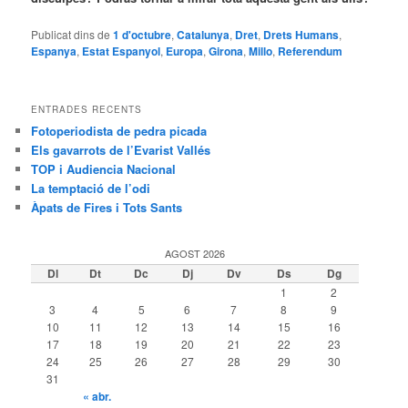
Publicat dins de
1 d'octubre
,
Catalunya
,
Dret
,
Drets Humans
,
Espanya
,
Estat Espanyol
,
Europa
,
Girona
,
Millo
,
Referendum
ENTRADES RECENTS
Fotoperiodista de pedra picada
Els gavarrots de l’Evarist Vallés
TOP i Audiencia Nacional
La temptació de l’odi
Àpats de Fires i Tots Sants
AGOST 2026
Dl
Dt
Dc
Dj
Dv
Ds
Dg
1
2
3
4
5
6
7
8
9
10
11
12
13
14
15
16
17
18
19
20
21
22
23
24
25
26
27
28
29
30
31
« abr.