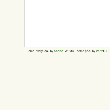
Tema: MistyLook by
Sadish
. WPMU Theme pack by
WPMU-D