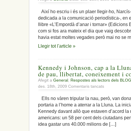
Així ho escriu i és un plaer llegir-ho, Narcís
dedicada a la comunicació periodística-, en 
llibre «L’Empordà d’anar i tornar» (Edicion
com si fos ara mateix el dia que vaig descobri
havia estat moltes vegades però mai no se m
Llegir tot l'article »
Kennedy i Johnson, cap a la Llun
de pau, llibertat, coneixement i 
Afegit a
General
,
Respostes als lectors dels BLOG
a
des. 18th, 2009
Comentaris tancats
Kennedy
i
Ells no vàren tripular la nau, però, van dona
Johnson,
portaria a l’home a aterrar a la Lluna. La inici
cap
a
Kennedy davant allò que estaven d’acord la 
la
americans: un 58 per cent dels ciutadans p
Lluna:
idea gastar uns 40.000 milions de […]
«Per
una