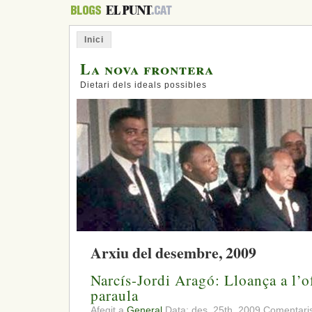
Inici
La nova frontera
Dietari dels ideals possibles
Arxiu del desembre, 2009
Narcís-Jordi Aragó: Lloança a l’ofi
paraula
Afegit a
General
Data: des. 25th, 2009
Comentaris