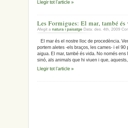
Llegir tot l'article »
bandera
de
pau,
llibertat,
Les Formigues: El mar, també és 
coneixement
i
Afegit a
natura i paisatge
Data: des. 4th, 2009
Com
comprensió.»
(IV)
El mar és el nostre lloc de procedència. Venim
portem aletes -els braços, les cames- i el 90 
aigua. El mar, també és vida. No només ens l
sinó, als animals que hi viuen i que, aquests
Llegir tot l'article »