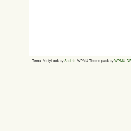
Tema: MistyLook by
Sadish
. WPMU Theme pack by
WPMU-D