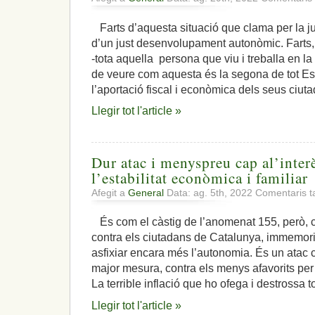
Farts d’aquesta situació que clama per la jus
d’un just desenvolupament autonòmic. Farts,
-tota aquella persona que viu i treballa en l
de veure com aquesta és la segona de tot Es
l’aportació fiscal i econòmica dels seus ciut
Llegir tot l'article »
Dur atac i menyspreu cap al’interè
l’estabilitat econòmica i familiar
Afegit a
General
Data: ag. 5th, 2022
Comentaris t
És com el càstig de l’anomenat 155, però, 
contra els ciutadans de Catalunya, immemoria
asfixiar encara més l’autonomia. És un atac co
major mesura, contra els menys afavorits per
La terrible inflació que ho ofega i destrossa to
Llegir tot l'article »