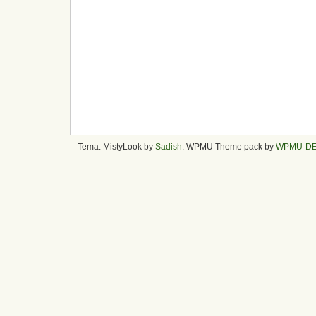
Tema: MistyLook by
Sadish
. WPMU Theme pack by
WPMU-D