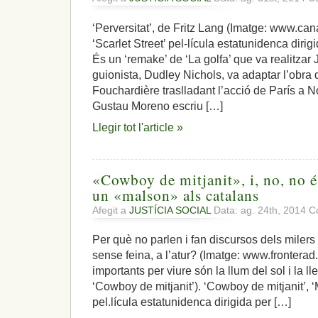
‘Perversitat’, de Fritz Lang (Imatge: www.can
‘Scarlet Street’ pel-lícula estatunidenca dirig
És un ‘remake’ de ‘La golfa’ que va realitzar
guionista, Dudley Nichols, va adaptar l’obra
Fouchardière traslladant l’acció de París a No
Gustau Moreno escriu […]
Llegir tot l'article »
«Cowboy de mitjanit», i, no, no 
un «malson» als catalans
Afegit a
JUSTÍCIA SOCIAL
Data: ag. 24th, 2014
C
Per què no parlen i fan discursos dels milers 
sense feina, a l’atur? (Imatge: www.fronte
importants per viure són la llum del sol i la ll
‘Cowboy de mitjanit’). ‘Cowboy de mitjanit’,
pel.lícula estatunidenca dirigida per […]