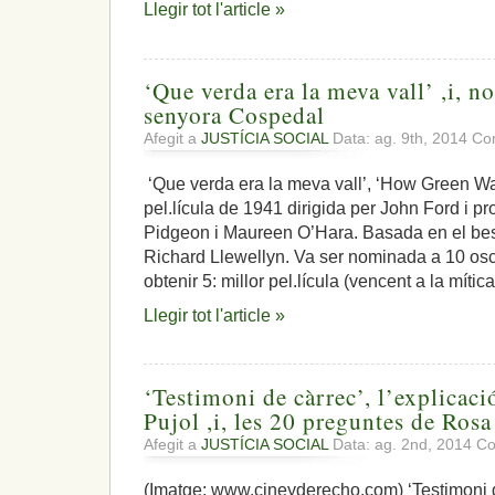
Llegir tot l'article »
‘Que verda era la meva vall’ ,i, n
senyora Cospedal
Afegit a
JUSTÍCIA SOCIAL
Data: ag. 9th, 2014
Com
‘Que verda era la meva vall’, ‘How Green Wa
pel.lícula de 1941 dirigida per John Ford i p
Pidgeon i Maureen O’Hara. Basada en el bes
Richard Llewellyn. Va ser nominada a 10 osc
obtenir 5: millor pel.lícula (vencent a la mític
Llegir tot l'article »
‘Testimoni de càrrec’, l’explicaci
Pujol ,i, les 20 preguntes de Rosa
Afegit a
JUSTÍCIA SOCIAL
Data: ag. 2nd, 2014
Co
(Imatge: www.cineyderecho.com) ‘Testimoni d