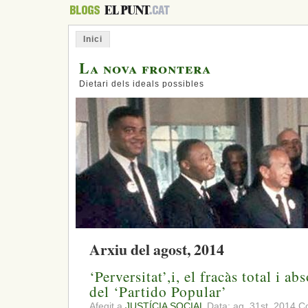
Inici
La nova frontera
Dietari dels ideals possibles
Arxiu del agost, 2014
‘Perversitat’,i, el fracàs total i 
del ‘Partido Popular’
Afegit a
JUSTÍCIA SOCIAL
Data: ag. 31st, 2014
Co