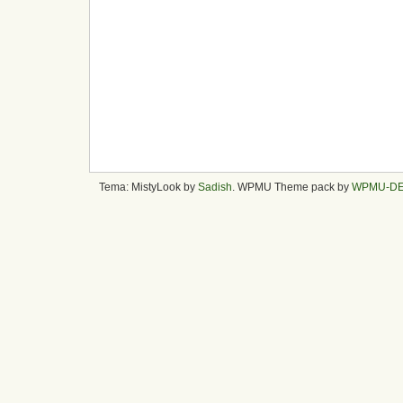
Tema: MistyLook by
Sadish
. WPMU Theme pack by
WPMU-D