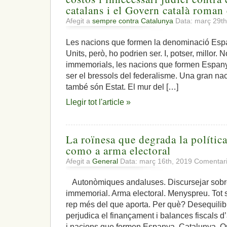
catalans i el Govern català roman 
Afegit a
sempre contra Catalunya
Data: març 29t
Les nacions que formen la denominació Espa
Units, però, ho podrien ser. I, potser, millor.
immemorials, les nacions que formen Espanya
ser el bressols del federalisme. Una gran nac
també són Estat. El mur del […]
Llegir tot l'article »
La roïnesa que degrada la política
como a arma electoral
Afegit a
General
Data: març 16th, 2019
Comentari
Autonòmiques andaluses. Discursejar sobr
immemorial. Arma electoral. Menyspreu. Tot s
rep més del que aporta. Per què? Desequilib
perjudica el finançament i balances fiscals 
i nacions que formen Espanya. Catalunya. Qu