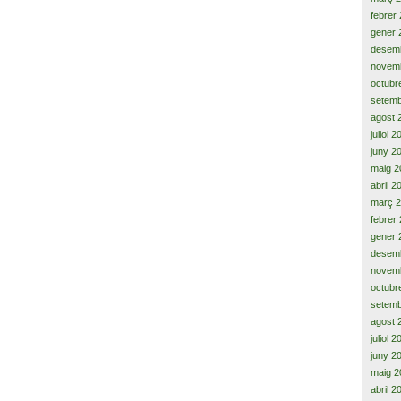
febrer
gener 
desem
novem
octubr
setemb
agost 
juliol 
juny 2
maig 2
abril 2
març 
febrer
gener 
desem
novem
octubr
setemb
agost 
juliol 
juny 2
maig 2
abril 2