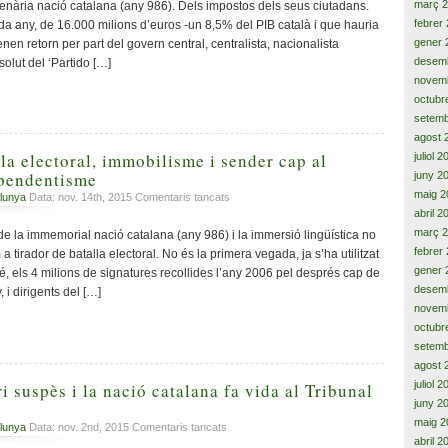
justícia
març 
lenària nació catalana (any 986). Dels impostos dels seus ciutadans.
fiscal,
febrer
da any, de 16.000 milions d’euros -un 8,5% del PIB català i que hauria
dignitat
gener 
nen retorn per part del govern central, centralista, nacionalista
i
desem
olut del ‘Partido […]
llibertat
novem
octubr
setemb
agost 
la electoral, immobilisme i sender cap al
juliol 
ependentisme
juny 2
maig 2
a
lunya
Data: nov. 14th, 2015
Comentaris tancats
Tiradors
abril 2
de
març 
e la immemorial nació catalana (any 986) i la immersió lingüística no
batalla
febrer
m a tirador de batalla electoral. No és la primera vegada, ja s’ha utilitzat
electoral,
gener 
, els 4 milions de signatures recollides l’any 2006 pel després cap de
immobilisme
desem
 i dirigents del […]
i
novem
sender
octubr
cap
setemb
al
agost 
foment
de
juliol 
 suspès i la nació catalana fa vida al Tribunal
l’independentisme
juny 2
maig 2
a
lunya
Data: nov. 2nd, 2015
Comentaris tancats
abril 2
Decret