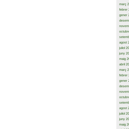
març 
febrer
gener 
desem
novem
octubr
setemb
agost 
juliol 
juny 2
maig 2
abril 2
març 
febrer
gener 
desem
novem
octubr
setemb
agost 
juliol 
juny 2
maig 2