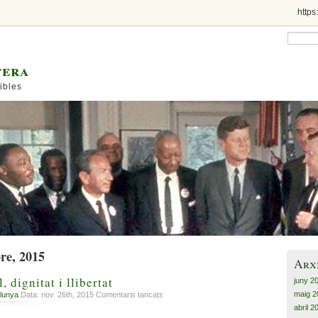
https
tera
ibles
re, 2015
Arx
l, dignitat i llibertat
juny 2
maig 2
a
lunya
Data: nov. 26th, 2015
Comentaris tancats
Per
abril 2