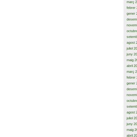
març 
febrer
gener 
desem
novem
octubr
setemb
agost 
juliol 
juny 2
maig 2
abril 2
març 
febrer
gener 
desem
novem
octubr
setemb
agost 
juliol 
juny 2
maig 2
abril 2