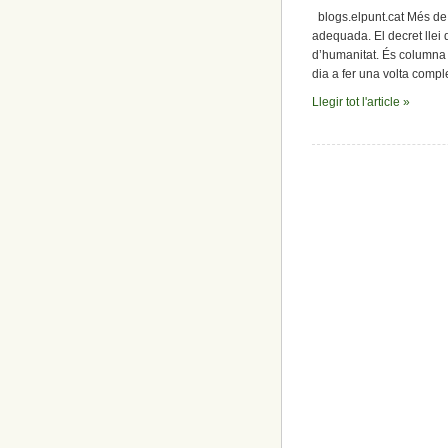
blogs.elpunt.cat Més de 
adequada. El decret llei
d’humanitat. És columna v
dia a fer una volta comp
Llegir tot l'article »