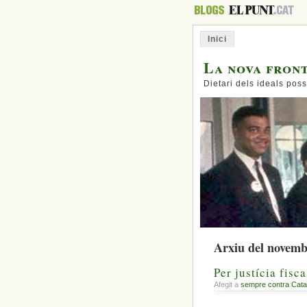
Inici
La nova fron
Dietari dels ideals poss
Arxiu del novemb
Per justícia fisca
Afegit a
sempre contra Cata