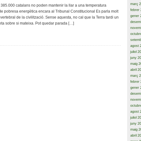
humanitari
març 
385.000 catalans no poden mantenir la llar a una temperatura
suspès
febrer
 de pobresa energètica encara al Tribunal Constitucional Es parla molt
i
gener 
ertebral de la civilització. Sense aquesta, no cal que la Terra tardi un
la
desem
leta sobre si mateixa. Pot quedar parada […]
nació
novem
catalana
octubr
fa
setemb
vida
agost 
al
juliol 
Tribunal
Constitucional
juny 2
maig 2
abril 2
març 
febrer
gener 
desem
novem
octubr
agost 
juliol 
juny 2
maig 2
abril 2