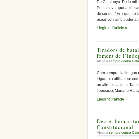
De Catalunya. De la mil.
Per la seva aportació, ca
de ser del 4%- i que no te
espanyol i amb poder abs
Llegir tot l'article »
Tiradors de batal
foment de l’ind
Afegit a
sempre contra Cata
Com sempre, la llengua d
trigaran a utilitzar-se co
en altres ocasions. També
l’oposició, Mariano Rajoy,
Llegir tot l'article »
Decret humanitari
Constitucional
Afegit a
sempre contra Cata