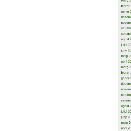
març 
febrer
gener 
desem
novem
octubr
setemb
agost 
juliol 
juny 2
maig 2
abril 2
març 
febrer
gener 
desem
novem
octubr
setemb
agost 
juliol 
juny 2
maig 2
abril 2