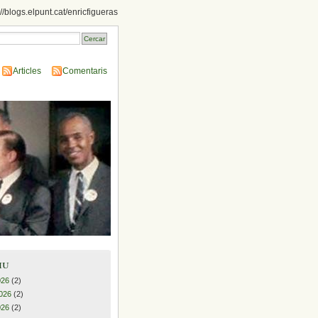
://blogs.elpunt.cat/enricfigueras
Articles
Comentaris
iu
026
(2)
026
(2)
026
(2)