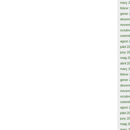
març 
febrer
gener 
desem
novem
octubr
setemb
agost 
juliol 
juny 2
maig 2
abril 2
març 
febrer
gener 
desem
novem
octubr
setemb
agost 
juliol 
juny 2
maig 2
març 