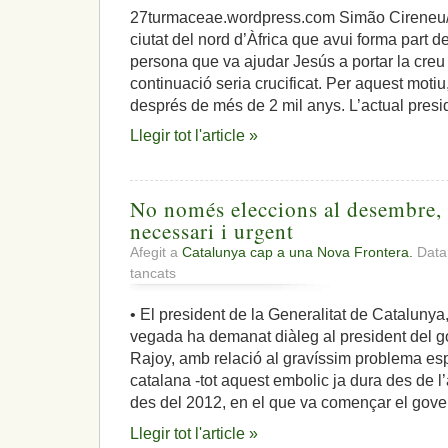
27turmaceae.wordpress.com Simão Cireneu/
ciutat del nord d’Àfrica que avui forma part de 
persona que va ajudar Jesús a portar la creu 
continuació seria crucificat. Per aquest motiu,
després de més de 2 mil anys. L’actual pres
Llegir tot l'article »
No només eleccions al desembre, 
necessari i urgent
Afegit a
Catalunya cap a una Nova Frontera.
Data:
a
tancats
No
només
• El president de la Generalitat de Catalunya
eleccions
vegada ha demanat diàleg al president del 
al
desembre,
Rajoy, amb relació al gravíssim problema es
esperança
catalana -tot aquest embolic ja dura des de l
d’un
des del 2012, en el que va començar el gove
canvi
necessari
Llegir tot l'article »
i