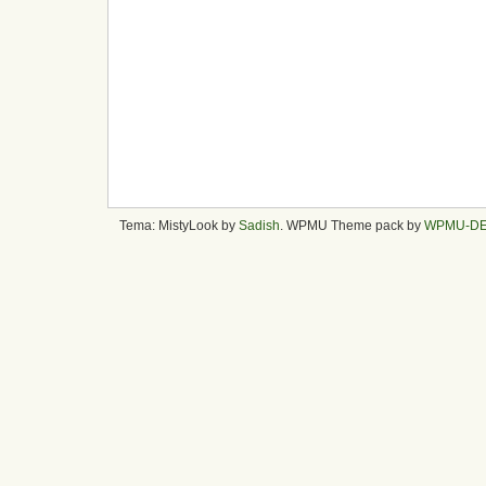
Tema: MistyLook by
Sadish
. WPMU Theme pack by
WPMU-D