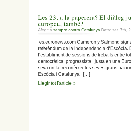
urgent
Les 23, a la paperera? El diàleg j
europeu, també?
Afegit a
sempre contra Catalunya
Data: set. 7th,
es.euronews.com Cameron y Salmond signant
referèndum de la independència d’Escòcia. El
l’establiment de sessions de treballs entre t
democràtica, progressista i justa en una Eur
seva unitat reconèixer les seves grans nac
Escòcia i Catalunya […]
Llegir tot l'article »