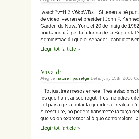
watch?v=HI2iV6kbWBs Si tenen a bé punteja
de vídeo, veuran el president John F. Kenne
Garden de Nova York, el 20 de maig de 1962
nord-americà per la reforma de la Seguretat 
Administració i que el senador i candidat Ke
Llegir tot l'article »
Vivaldi
Afegit a
natura i paisatge
Data: juny 19th, 2010
Co
Tot just tres mesos enrere. Tres estacions: h
les que han transcorregut. Tres melodies difere
i el paisatge fa notar la grandesa i realitat 
A l’escriure, no podem transmetre la força d
que volen expressar allò que contemplem i a
Llegir tot l'article »