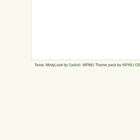
Tema: MistyLook by
Sadish
. WPMU Theme pack by
WPMU-D