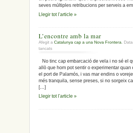
seves múltiples retribucions per serveis a e
Llegir tot l'article »
L’encontre amb la mar
Afegit a
Catalunya cap a una Nova Frontera.
Data:
a
tancats
L’encontre
amb
No tinc cap embarcació de vela i no sé el qu
la
allò que hom pot sentir o experimentar quan 
mar
el port de Palamós, i vas mar endins o vorej
més tranquila, sense preses, si no sorgeix ca
[…]
Llegir tot l'article »