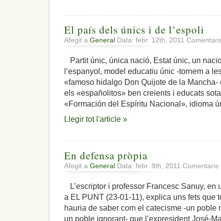
El país dels únics i de l’espoli
Afegit a
General
Data: febr. 12th, 2011
Comentaris
Partit únic, única nació, Estat únic, un nacio
l’espanyol, model educatiu únic -tornem a le
«famoso hidalgo Don Quijote de la Mancha- d’
els «españolitos» ben creients i educats sota
«Formación del Espíritu Nacional», idioma ú
Llegir tot l'article »
En defensa pròpia
Afegit a
General
Data: febr. 9th, 2011
Comentaris 
L’escriptor i professor Francesc Sanuy, en u
a EL PUNT (23-01-11), explica uns fets que to
hauria de saber com el catecisme -un poble m
un poble ignorant- que l’expresident José-M