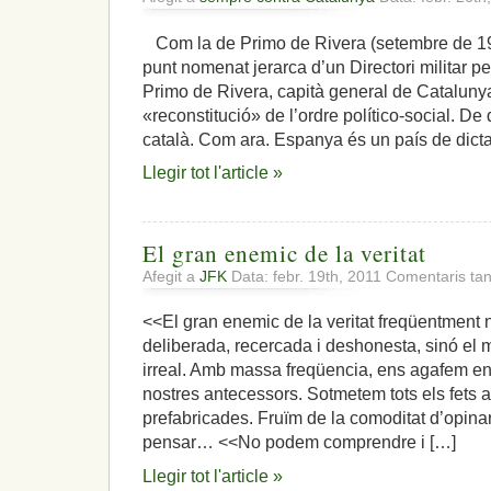
Com la de Primo de Rivera (setembre de 19
punt nomenat jerarca d’un Directori militar pel
Primo de Rivera, capità general de Catalunya,
«reconstitució» de l’ordre político-social. De 
català. Com ara. Espanya és un país de dict
Llegir tot l'article »
El gran enemic de la veritat
Afegit a
JFK
Data: febr. 19th, 2011
Comentaris tan
<<El gran enemic de la veritat freqüentment 
deliberada, recercada i deshonesta, sinó el mi
irreal. Amb massa freqüencia, ens agafem en
nostres antecessors. Sotmetem tots els fets a
prefabricades. Fruïm de la comoditat d’opina
pensar… <<No podem comprendre i […]
Llegir tot l'article »