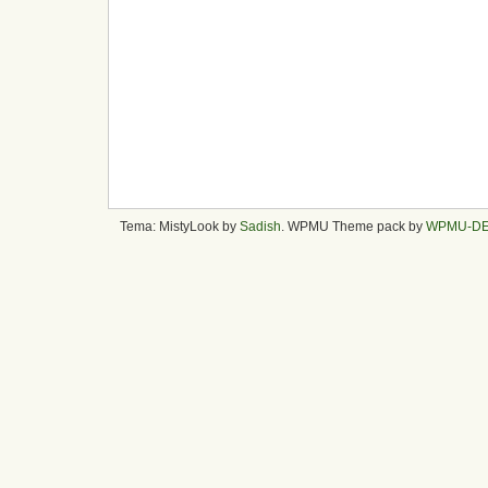
Tema: MistyLook by
Sadish
. WPMU Theme pack by
WPMU-D