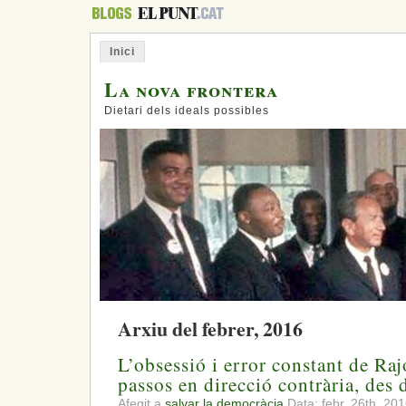
Inici
La nova frontera
Dietari dels ideals possibles
Arxiu del febrer, 2016
L’obsessió i error constant de Ra
passos en direcció contrària, des 
Afegit a
salvar la democràcia
Data: febr. 26th, 20