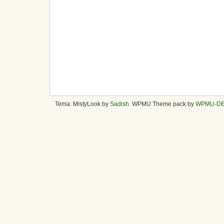
Tema: MistyLook by
Sadish
. WPMU Theme pack by
WPMU-D