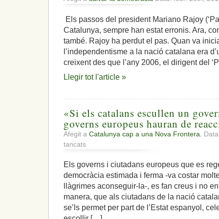
Els passos del president Mariano Rajoy (‘Par
Catalunya, sempre han estat erronis. Ara, co
també. Rajoy ha perdut el pas. Quan va inici
l’independentisme a la nació catalana era d’
creixent des que l’any 2006, el dirigent del ‘
Llegir tot l'article »
«Si els catalans escullen un govern
governs europeus hauran de reacc
Afegit a
Catalunya cap a una Nova Frontera.
Data:
a
tancats
«Si
els
Els governs i ciutadans europeus que es re
catalans
democràcia estimada i ferma -va costar molte
escullen
un
llàgrimes aconseguir-la-, es fan creus i no 
govern
manera, que als ciutadans de la nació catala
diferent,
se’ls permet per part de l’Estat espanyol, ce
els
escollir […]
governs