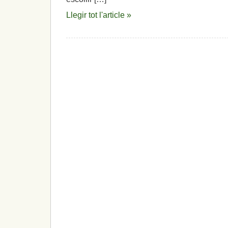
europeus
Llegir tot l'article »
hauran
de
reaccionar»