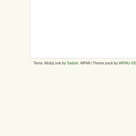
Tema: MistyLook by
Sadish
. WPMU Theme pack by
WPMU-D