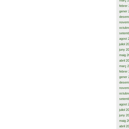
març 
febrer
gener 
desem
novem
octubr
setemb
agost 
juliol 
juny 2
maig 2
abril 2
març 
febrer
gener 
desem
novem
octubr
setemb
agost 
juliol 
juny 2
maig 2
abril 2