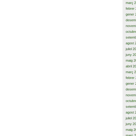
març 
febrer
gener 
desem
novem
octubr
setemb
agost 
juliol 
juny 2
maig 2
abril 2
març 
febrer
gener 
desem
novem
octubr
setemb
agost 
juliol 
juny 2
maig 2
març 