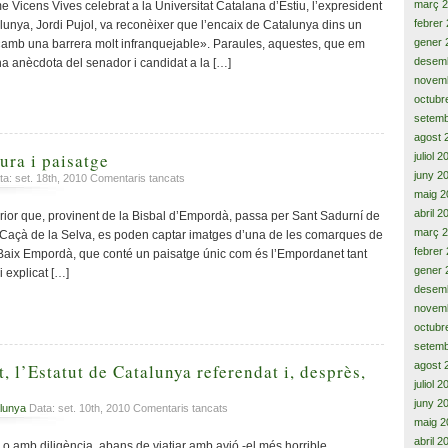
cara
març 
icens Vives celebrat a la Universitat Catalana d’Estiu, l’expresident
i
febrer
lunya, Jordi Pujol, va reconèixer que l’encaix de Catalunya dins un
anar
gener 
«amb una barrera molt infranquejable». Paraules, aquestes, que em
a
desem
na anècdota del senador i candidat a la […]
votar
novem
en
octubr
massa
setemb
agost 
ura i paisatge
juliol 
juny 2
a
a: set. 18th, 2010
Comentaris tancats
Protectors
maig 2
de
abril 2
rior que, provinent de la Bisbal d’Empordà, passa per Sant Sadurní de
natura
març 
 a Caçà de la Selva, es poden captar imatges d’una de les comarques de
i
febrer
Baix Empordà, que conté un paisatge únic com és l’Empordanet tant
paisatge
gener 
 explicat […]
desem
novem
octubr
setemb
agost 
, l’Estatut de Catalunya referendat i, desprès,
juliol 
juny 2
a
lunya
Data: set. 10th, 2010
Comentaris tancats
maig 2
Per
damunt
abril 2
 o amb diligència, abans de viatjar amb avió -el més horrible