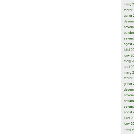
març 
febrer
gener 
desem
novem
octubr
setemb
agost 
juliol 
juny 2
maig 2
abril 2
març 
febrer
gener 
desem
novem
octubr
setemb
agost 
juliol 
juny 2
maig 2