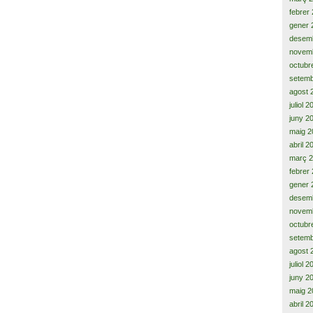
febrer
gener 
desem
novem
octubr
setemb
agost 
juliol 
juny 2
maig 2
abril 2
març 
febrer
gener 
desem
novem
octubr
setemb
agost 
juliol 
juny 2
maig 2
abril 2