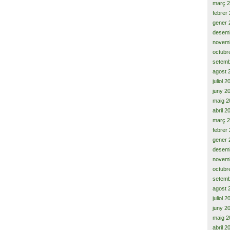
març 
febrer
gener 
desem
novem
octubr
setemb
agost 
juliol 
juny 2
maig 2
abril 2
març 
febrer
gener 
desem
novem
octubr
setemb
agost 
juliol 
juny 2
maig 2
abril 2