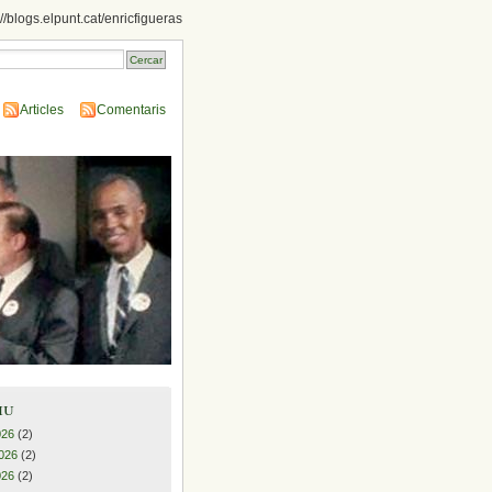
://blogs.elpunt.cat/enricfigueras
Articles
Comentaris
iu
026
(2)
026
(2)
026
(2)