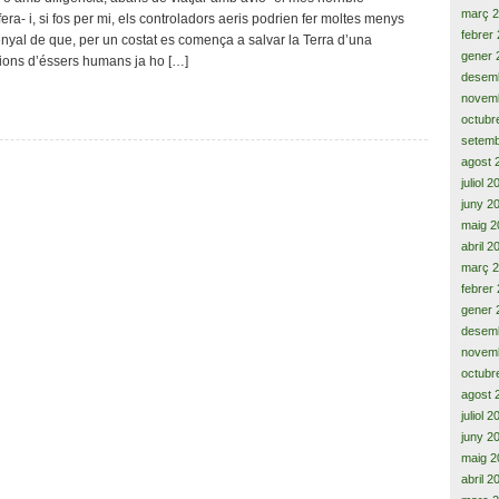
de
març 
ra- i, si fos per mi, els controladors aeris podrien fer moltes menys
tot,
febrer
nyal de que, per un costat es comença a salvar la Terra d’una
l’Estatut
gener 
ions d’éssers humans ja ho […]
de
desem
Catalunya
novem
referendat
octubr
i,
setemb
desprès,
agost 
censurat
juliol 
juny 2
maig 2
abril 2
març 
febrer
gener 
desem
novem
octubr
agost 
juliol 
juny 2
maig 2
abril 2