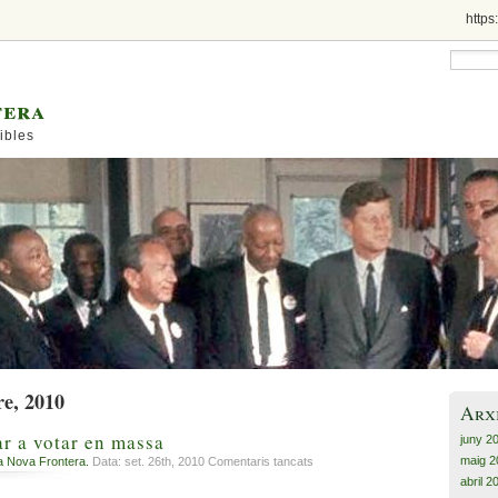
https
tera
ibles
re, 2010
Arx
ar a votar en massa
juny 2
maig 2
a
a Nova Frontera.
Data: set. 26th, 2010
Comentaris tancats
Plantar
abril 2