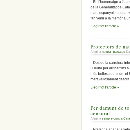
En l’homenatge a Jaume V
de la Generalitat de Cata
marc espanyol ha topat 
fan venir a la memòria u
Llegir tot l'article »
Protectors de nat
Afegit a
natura i paisatge
Dat
Des de la carretera inte
l’Heura per arribar fins
més bellesa del món: el 
meravellosament descrit i
Llegir tot l'article »
Per damunt de tot
censurat
Afegit a
sempre contra Cata
Preferiria anar a la vela