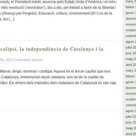
dia
març 
nedy, el President màrtir, anuncia pels Estats Units d’Amèrica i el món,
inaugural
febrer
més revolució (‘revolution’), dia a dia, pel treball a favor de la llibertat i
i
gener 
es (Aliança pel Progrés). Educació, cultura, coneixement (El Cos de la
del
desem
, les […]
món
novem
lliure,
octubr
«My
setemb
fellow
americans…»
agost 
calipsi, la independència de Catalunya i la
juliol 
juny 2
maig 2
a
7th, 2021
Comentaris tancats
De
abril 2
Madrid,
març 
anar, dirigir, dominar i castigar. Aquest és el tercer capítol que ens
l’apocalipsi,
febrer
 a Catalunya, immemorial nació catalana, ens ve de la capital de
la
gener 
s pitjor. Els diners dels impostos dels ciutadans de Catalunya es van cap
independència
desem
de
novem
Catalunya
octubr
i
setemb
la
agost 
llibertat
(III)
juliol 
juny 2
maig 2
abril 2