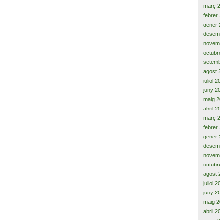
març 
febrer
gener 
desem
novem
octubr
setemb
agost 
juliol 
juny 2
maig 2
abril 2
març 
febrer
gener 
desem
novem
octubr
agost 
juliol 
juny 2
maig 2
abril 2