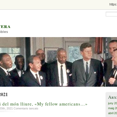
https
tera
ibles
2021
Arx
 i del món lliure, «My fellow americans…»
juny 2
maig 2
a
20th, 2021
Comentaris tancats
El
abril 2