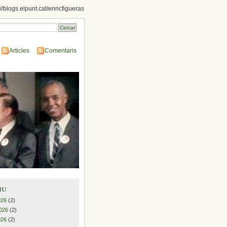
://blogs.elpunt.cat/enricfigueras
Articles
Comentaris
iu
026
(2)
026
(2)
026
(2)