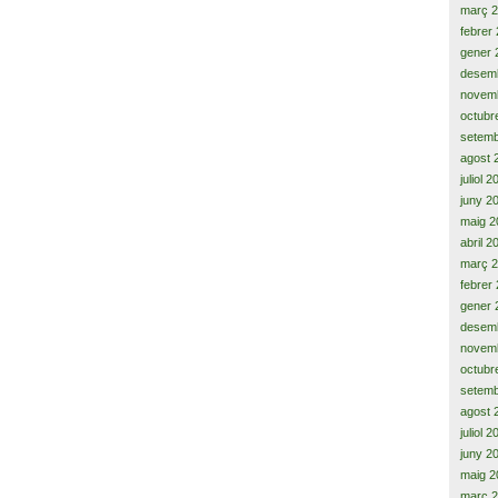
març 
febrer
gener 
desem
novem
octubr
setemb
agost 
juliol 
juny 2
maig 2
abril 2
març 
febrer
gener 
desem
novem
octubr
setemb
agost 
juliol 
juny 2
maig 2
març 