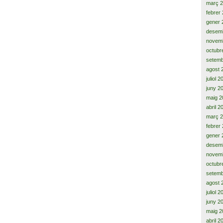
març 
febrer
gener 
desem
novem
octubr
setemb
agost 
juliol 
juny 2
maig 2
abril 2
març 
febrer
gener 
desem
novem
octubr
setemb
agost 
juliol 
juny 2
maig 2
abril 2