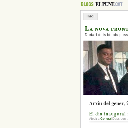
Inici
La nova fron
Dietari dels ideals poss
Arxiu del gener, 
El dia inaugural
Afegit a
General
Data: gen. 