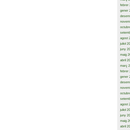
febrer
gener 
desem
novem
octubr
setemb
agost 
juliol 
juny 2
maig 2
abril 2
març 
febrer
gener 
desem
novem
octubr
setemb
agost 
juliol 
juny 2
maig 2
abril 2