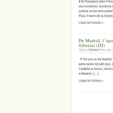
♥ El President John F.Ken
una revolució, revolució i 
justícia social dels pobl
Pau). A favor de la música
Llegir tot l'article »
De Madrid, l’apo
llibertat (III)
Afegit a
General
Data: gen. 
∇ Tot ens ve de Madrid. M
parla sobre tot allò que,
Castella la Nova i, tot é
a Madrid i, […]
Llegir tot l'article »