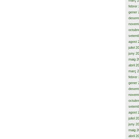
març 
febrer
gener 
desem
novem
octubr
setemb
agost 
juliol 
juny 2
maig 2
abril 2
març 
febrer
gener 
desem
novem
octubr
setemb
agost 
juliol 
juny 2
maig 2
abril 2