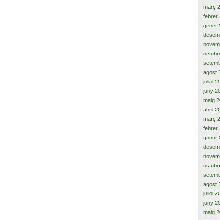
març 
febrer
gener 
desem
novem
octubr
setemb
agost 
juliol 
juny 2
maig 2
abril 2
març 
febrer
gener 
desem
novem
octubr
setemb
agost 
juliol 
juny 2
maig 2