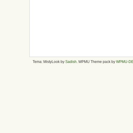
Tema: MistyLook by
Sadish
. WPMU Theme pack by
WPMU-D