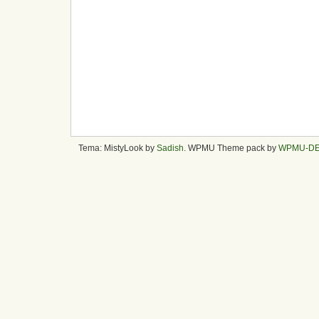
Tema: MistyLook by
Sadish
. WPMU Theme pack by
WPMU-D