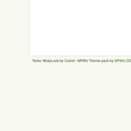
Tema: MistyLook by
Sadish
. WPMU Theme pack by
WPMU-D