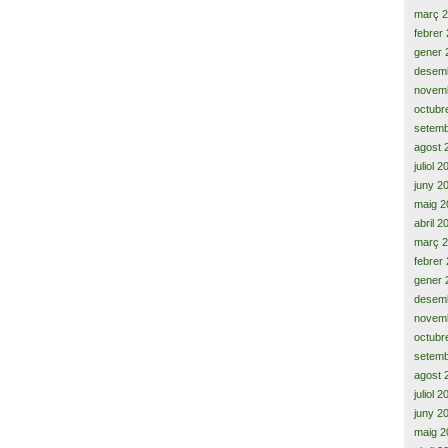
març 
febrer
gener 
desem
novem
octubr
setemb
agost 
juliol 
juny 2
maig 2
abril 2
març 
febrer
gener 
desem
novem
octubr
setemb
agost 
juliol 
juny 2
maig 2