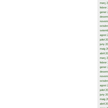
març 
febrer
gener 
desem
novem
octubr
setemb
agost 
juliol 
juny 2
maig 2
abril 2
març 
febrer
gener 
desem
novem
octubr
agost 
juliol 
juny 2
maig 2
abril 2