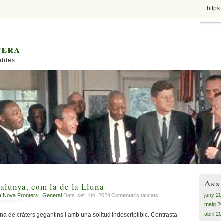
https
tera
ibles
Arx
talunya, com la de la Lluna
juny 2
a
a Nova Frontera.
,
General
Data: set. 4th, 2024
Comentaris tancats
La
maig 2
solitud
abril 2
 de cràters gegantins i amb una solitud indescriptible. Contrasta
de