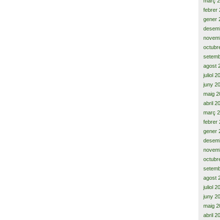
març 
febrer
gener 
desem
novem
octubr
setemb
agost 
juliol 
juny 2
maig 2
abril 2
març 
febrer
gener 
desem
novem
octubr
setemb
agost 
juliol 
juny 2
maig 2
abril 2