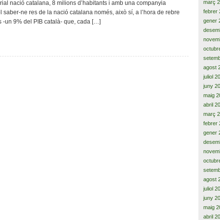
març 
al nació catalana, 8 milions d’habitants i amb una companyia
Catalunya,
febrer
 saber-ne res de la nació catalana només, això sí, a l’hora de rebre
com
gener 
s -un 9% del PIB català- que, cada […]
la
desem
de
novem
la
octubr
Lluna
setemb
agost 
juliol 
juny 2
maig 2
abril 2
març 
febrer
gener 
desem
novem
octubr
setemb
agost 
juliol 
juny 2
maig 2
abril 2