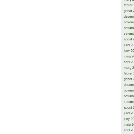
febrer
gener 
desem
novem
octubr
setemb
agost 
juliol 
juny 2
maig 2
abril 2
març 
febrer
gener 
desem
novem
octubr
setemb
agost 
juliol 
juny 2
maig 2
abril 2