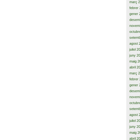
març 
febrer
gener 
desem
novem
octubr
setemb
agost 
juliol 
juny 2
maig 2
abril 2
març 
febrer
gener 
desem
novem
octubr
setemb
agost 
juliol 
juny 2
maig 2
abril 2