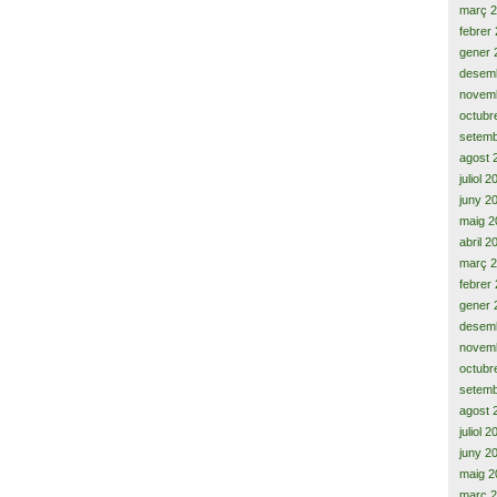
març 
febrer
gener 
desem
novem
octubr
setemb
agost 
juliol 
juny 2
maig 2
abril 2
març 
febrer
gener 
desem
novem
octubr
setemb
agost 
juliol 
juny 2
maig 2
març 