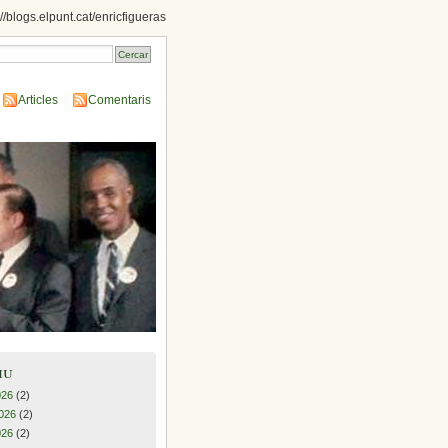
://blogs.elpunt.cat/enricfigueras
Articles
Comentaris
iu
026
(2)
026
(2)
026
(2)