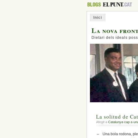
Inici
La nova fron
Dietari dels ideals poss
La solitud de Ca
Afegit a
Catalunya cap a un
⇔ Una bola rodona, plena