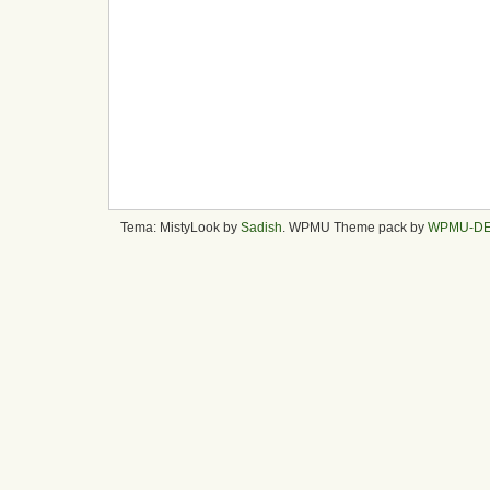
Tema: MistyLook by
Sadish
. WPMU Theme pack by
WPMU-D