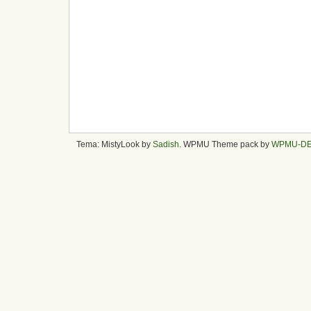
Tema: MistyLook by
Sadish
. WPMU Theme pack by
WPMU-D