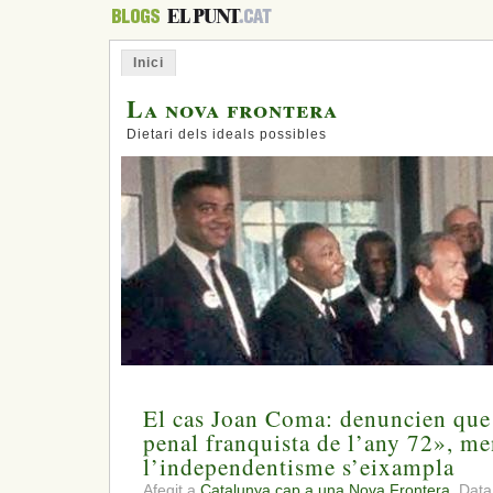
Inici
La nova frontera
Dietari dels ideals possibles
El cas Joan Coma: denuncien que 
penal franquista de l’any 72», me
l’independentisme s’eixampla
Afegit a
Catalunya cap a una Nova Frontera.
Data: