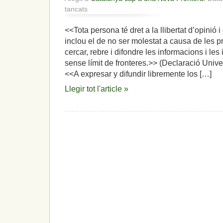
a
tancats
El
cas
<<Tota persona té dret a la llibertat d’opinió 
Joan
inclou el de no ser molestat a causa de les pr
Coma:
denuncien
cercar, rebre i difondre les informacions i les
que
sense límit de fronteres.>> (Declaració Uni
«s’aplica
<<A expresar y difundir libremente los […]
el
codi
Llegir tot l'article »
penal
franquista
de
l’any
72»,
mentre,
l’independentisme
s’eixampla