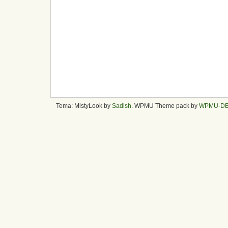
Tema: MistyLook by
Sadish
. WPMU Theme pack by
WPMU-D