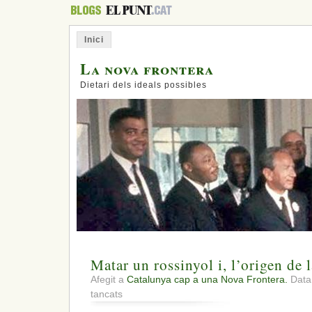
Inici
La nova frontera
Dietari dels ideals possibles
Matar un rossinyol i, l’origen de 
Afegit a
Catalunya cap a una Nova Frontera.
Data:
a
tancats
Matar