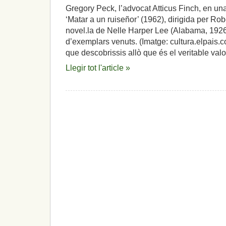
un
Gregory Peck, l’advocat Atticus Finch, en una
rossinyol
‘Matar a un ruiseñor’ (1962), dirigida per Rob
i,
l’origen
novel.la de Nelle Harper Lee (Alabama, 1926)
de
d’exemplars venuts. (Imatge: cultura.elpais.c
la
que descobrissis allò que és el veritable valor,
gran
topada
Llegir tot l'article »