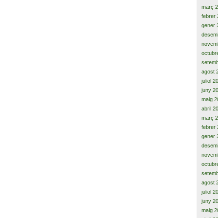
març 
febrer
gener 
desem
novem
octubr
setemb
agost 
juliol 
juny 2
maig 2
abril 2
març 
febrer
gener 
desem
novem
octubr
setemb
agost 
juliol 
juny 2
maig 2