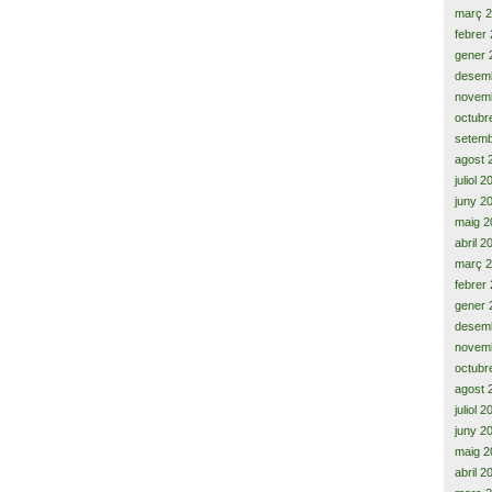
març 
febrer
gener 
desem
novem
octubr
setemb
agost 
juliol 
juny 2
maig 2
abril 2
març 
febrer
gener 
desem
novem
octubr
agost 
juliol 
juny 2
maig 2
abril 2