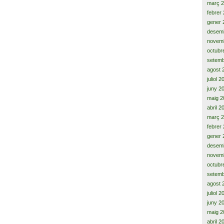
març 
febrer
gener 
desem
novem
octubr
setemb
agost 
juliol 
juny 2
maig 2
abril 2
març 
febrer
gener 
desem
novem
octubr
setemb
agost 
juliol 
juny 2
maig 2
abril 2