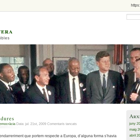
https
tera
ibles
Arx
adures
juny 2
a
democràcia
Data: jul. 21st, 2009
Comentaris tancats
Elogis
maig 2
a
abril 2
endarreriment que portem respecte a Europa, d’alguna forma s’havia
les