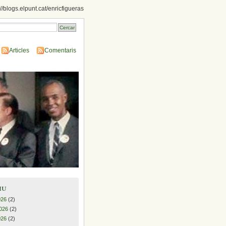
://blogs.elpunt.cat/enricfigueras
Articles
Comentaris
iu
026
(2)
026
(2)
026
(2)