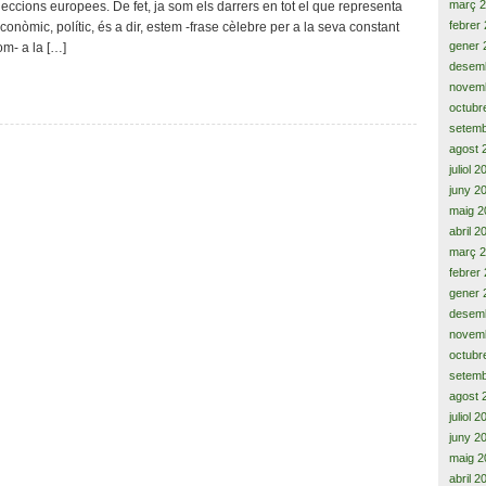
març 
leccions europees. De fet, ja som els darrers en tot el que representa
dictadures
febrer
econòmic, polític, és a dir, estem -frase cèlebre per a la seva constant
gener 
om- a la […]
desem
novem
octubr
setemb
agost 
juliol 
juny 2
maig 2
abril 2
març 
febrer
gener 
desem
novem
octubr
setemb
agost 
juliol 
juny 2
maig 2
abril 2