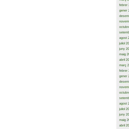
febrer
gener 
desem
novem
octubr
setemb
agost 
juliol 
juny 2
maig 2
abril 2
març 
febrer
gener 
desem
novem
octubr
setemb
agost 
juliol 
juny 2
maig 2
abril 2