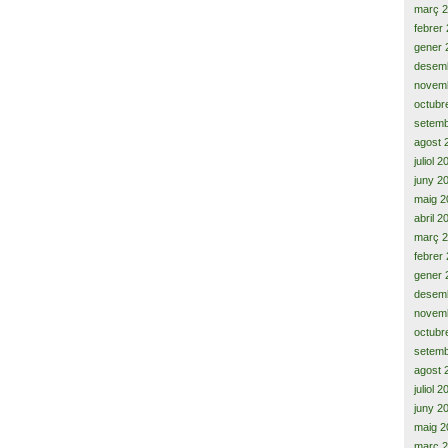
març 
febrer
gener 
desem
novem
octubr
setemb
agost 
juliol 
juny 2
maig 2
abril 2
març 
febrer
gener 
desem
novem
octubr
setemb
agost 
juliol 
juny 2
maig 2
març 