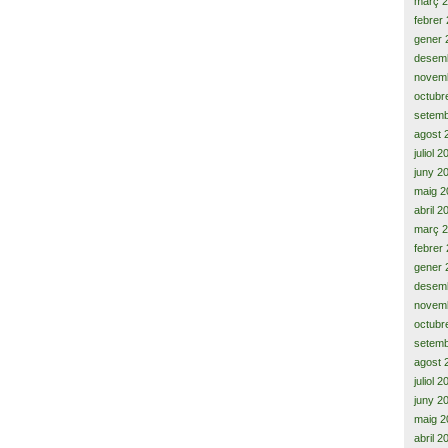
març 
febrer
gener 
desem
novem
octubr
setemb
agost 
juliol 
juny 2
maig 2
abril 2
març 
febrer
gener 
desem
novem
octubr
setemb
agost 
juliol 
juny 2
maig 2
abril 2