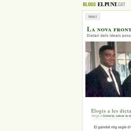
Inici
La nova fron
Dietari dels ideals poss
Elogis a les dict
Afegit a
General
,
salvar la 
El gairebé mig segle d’