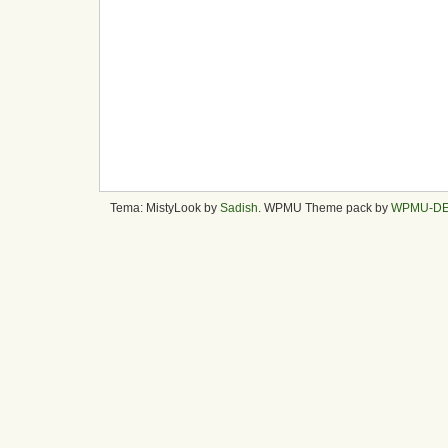
Tema: MistyLook by
Sadish
. WPMU Theme pack by
WPMU-D