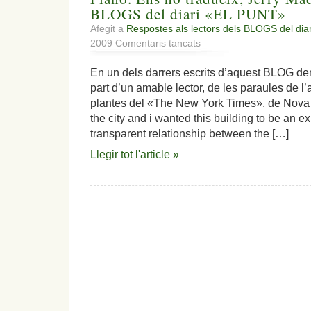
BLOGS del diari «EL PUNT»
Afegit a
Respostes als lectors dels BLOGS del dia
a
2009
Comentaris tancats
«Claretat,
transparència
En un dels darrers escrits d’aquest BLOG de
i
part d’un amable lector, de les paraules de l’a
no
amagar
plantes del «The New York Times», de Nova 
res»,
the city and i wanted this building to be an ex
és
transparent relationship between the […]
l’expressió
que
Llegir tot l'article »
es
desprèn
de
l’edifici
del
«The
New
York
Times»
i
que
li
va