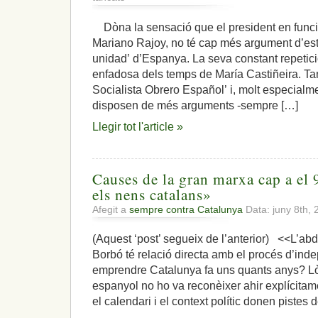
Amb
el
Dòna la sensació que el president en funcio
menyspreu
Mariano Rajoy, no té cap més argument d’estr
cap
a
unidad’ d’Espanya. La seva constant repetic
les
enfadosa dels temps de María Castiñeira. Tam
nacions
Socialista Obrero Español’ i, molt especialm
que
disposen de més arguments -sempre […]
formen
Espanya,
Llegir tot l'article »
la
unitat
és
una
Causes de la gran marxa cap a el 
entelèquia
els nens catalans»
Afegit a
sempre contra Catalunya
Data: juny 8th,
(Aquest ‘post’ segueix de l’anterior) <<L’abd
Borbó té relació directa amb el procés d’in
emprendre Catalunya fa uns quants anys? L
espanyol no ho va reconèixer ahir explícitam
el calendari i el context polític donen pistes