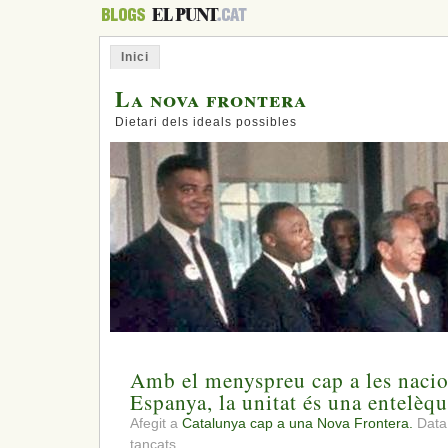
Inici
La nova frontera
Dietari dels ideals possibles
Amb el menyspreu cap a les naci
Espanya, la unitat és una entelèqu
Afegit a
Catalunya cap a una Nova Frontera.
Data
a
tancats