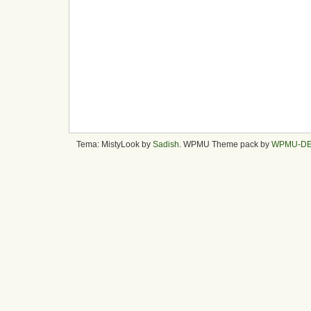
Tema: MistyLook by
Sadish
. WPMU Theme pack by
WPMU-D