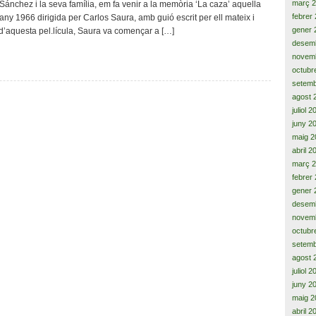
març 
ánchez i la seva família, em fa venir a la memòria ‘La caza’ aquella
l’home
febrer
’any 1966 dirigida per Carlos Saura, amb guió escrit per ell mateix i
gener 
’aquesta pel.lícula, Saura va començar a […]
desem
novem
octubr
setemb
agost 
juliol 
juny 2
maig 2
abril 2
març 
febrer
gener 
desem
novem
octubr
setemb
agost 
juliol 
juny 2
maig 2
abril 2