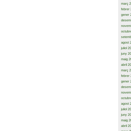
març 
febrer
gener 
desem
novem
octubr
setemb
agost 
juliol 
juny 2
maig 2
abril 2
març 
febrer
gener 
desem
novem
octubr
agost 
juliol 
juny 2
maig 2
abril 2