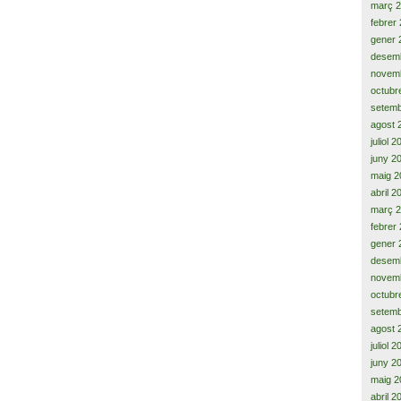
març 
febrer
gener 
desem
novem
octubr
setemb
agost 
juliol 
juny 2
maig 2
abril 2
març 
febrer
gener 
desem
novem
octubr
setemb
agost 
juliol 
juny 2
maig 2
abril 2