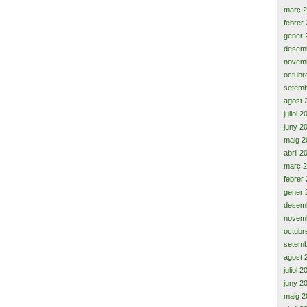
març 
febrer
gener 
desem
novem
octubr
setemb
agost 
juliol 
juny 2
maig 2
abril 2
març 
febrer
gener 
desem
novem
octubr
setemb
agost 
juliol 
juny 2
maig 2