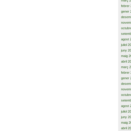
març 
febrer
gener 
desem
novem
octubr
setemb
agost 
juliol 
juny 2
maig 2
abril 2
març 
febrer
gener 
desem
novem
octubr
setemb
agost 
juliol 
juny 2
maig 2
abril 2