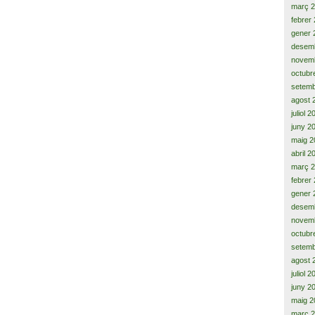
març 
febrer
gener 
desem
novem
octubr
setemb
agost 
juliol 
juny 2
maig 2
abril 2
març 
febrer
gener 
desem
novem
octubr
setemb
agost 
juliol 
juny 2
maig 2
març 