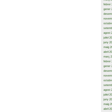
febrer
gener 
desem
novem
octubr
setemb
agost 
juliol 
juny 2
maig 2
abril 2
març 
febrer
gener 
desem
novem
octubr
setemb
agost 
juliol 
juny 2
maig 2
abril 2