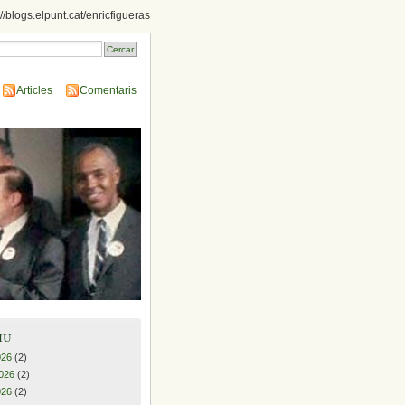
://blogs.elpunt.cat/enricfigueras
Articles
Comentaris
iu
026
(2)
026
(2)
026
(2)