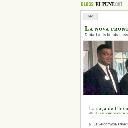
Inici
La nova fron
Dietari dels ideals poss
La caça de l’ho
Afegit a
General
,
salvar la 
≥ La vergonyosa situació 